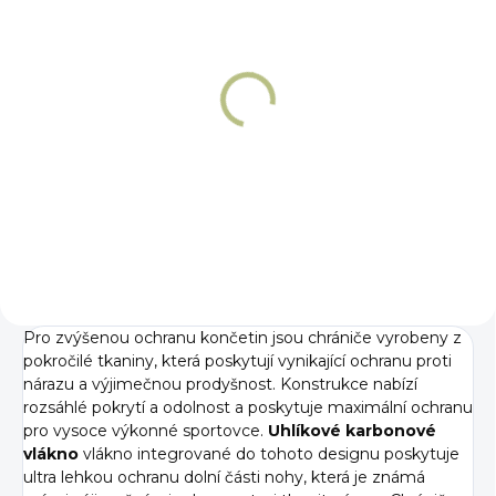
NA OBJEDNÁNÍ 5 - 7 DNÍ
NA OBJEDNÁNÍ 5 - 7 DNÍ
Chrániče Premier
Chrániče zadní
Equine Carbon Pro
Premier Equine
Carbon Pro
3 719 Kč
Detail
3 119 Kč
Detail
Pro zvýšenou ochranu končetin jsou chrániče vyrobeny z
pokročilé tkaniny, která poskytují vynikající ochranu proti
nárazu a výjimečnou prodyšnost. Konstrukce nabízí
rozsáhlé pokrytí a odolnost a poskytuje maximální ochranu
pro vysoce výkonné sportovce.
Uhlíkové karbonové
vlákno
vlákno integrované do tohoto designu poskytuje
ultra lehkou ochranu dolní části nohy, která je známá