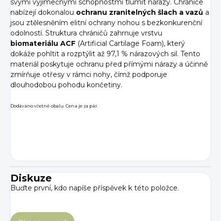
svými výjimečnými schopnostmi tlumit nárazy. Chrániče
nabízejí dokonalou
ochranu zranitelných šlach
a vazů
a
jsou ztělesněním elitní ochrany nohou s bezkonkurenční
odolností.
Struktura chráničů zahrnuje vrstvu
biomateriálu ACF
(Artificial Cartilage Foam), který
dokáže pohltit a rozptýlit až 97,1 % nárazových sil. Tento
materiál poskytuje ochranu před přímými nárazy a účinně
zmírňuje otřesy v rámci nohy, čímž podporuje
dlouhodobou pohodu končetiny.
Dodáváno včetně obalu. Cena je za pár.
Diskuze
Buďte první, kdo napíše příspěvek k této položce.