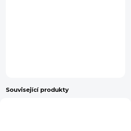
BARVA
VELIKOST
−
+
Přidat do košíku
DETAILNÍ INFORMACE
ZEPTAT SE
Související produkty