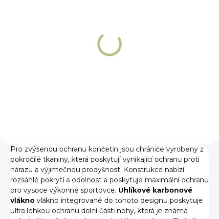
NA OBJEDNÁNÍ 5 - 7 DNÍ
NA OBJEDNÁNÍ 5 - 7 DNÍ
Chrániče Premier
Chrániče zadní
Equine Carbon Pro
Premier Equine
Carbon Pro
3 719 Kč
Detail
3 119 Kč
Detail
Pro zvýšenou ochranu končetin jsou chrániče vyrobeny z
pokročilé tkaniny, která poskytují vynikající ochranu proti
nárazu a výjimečnou prodyšnost. Konstrukce nabízí
rozsáhlé pokrytí a odolnost a poskytuje maximální ochranu
pro vysoce výkonné sportovce.
Uhlíkové karbonové
vlákno
vlákno integrované do tohoto designu poskytuje
ultra lehkou ochranu dolní části nohy, která je známá