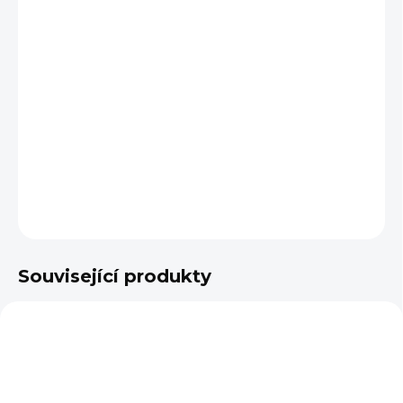
BARVA
VELIKOST
−
+
Přidat do košíku
DETAILNÍ INFORMACE
ZEPTAT SE
Související produkty