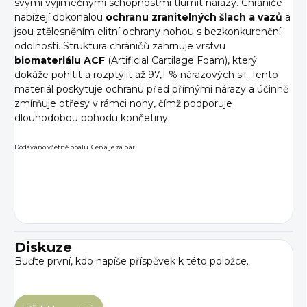
svými výjimečnými schopnostmi tlumit nárazy. Chrániče
nabízejí dokonalou
ochranu zranitelných šlach
a vazů
a
jsou ztělesněním elitní ochrany nohou s bezkonkurenční
odolností.
Struktura chráničů zahrnuje vrstvu
biomateriálu ACF
(Artificial Cartilage Foam), který
dokáže pohltit a rozptýlit až 97,1 % nárazových sil. Tento
materiál poskytuje ochranu před přímými nárazy a účinně
zmírňuje otřesy v rámci nohy, čímž podporuje
dlouhodobou pohodu končetiny.
Dodáváno včetně obalu. Cena je za pár.
Diskuze
Buďte první, kdo napíše příspěvek k této položce.