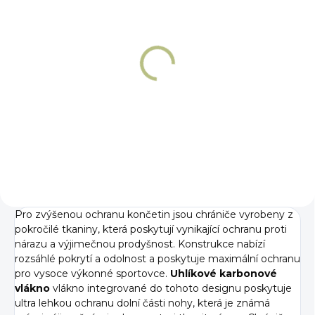
NA OBJEDNÁNÍ 5 - 7 DNÍ
NA OBJEDNÁNÍ 5 - 7 DNÍ
Chrániče Premier
Chrániče zadní
Equine Carbon Pro
Premier Equine
Carbon Pro
3 719 Kč
Detail
3 119 Kč
Detail
Pro zvýšenou ochranu končetin jsou chrániče vyrobeny z
pokročilé tkaniny, která poskytují vynikající ochranu proti
nárazu a výjimečnou prodyšnost. Konstrukce nabízí
rozsáhlé pokrytí a odolnost a poskytuje maximální ochranu
pro vysoce výkonné sportovce.
Uhlíkové karbonové
vlákno
vlákno integrované do tohoto designu poskytuje
ultra lehkou ochranu dolní části nohy, která je známá