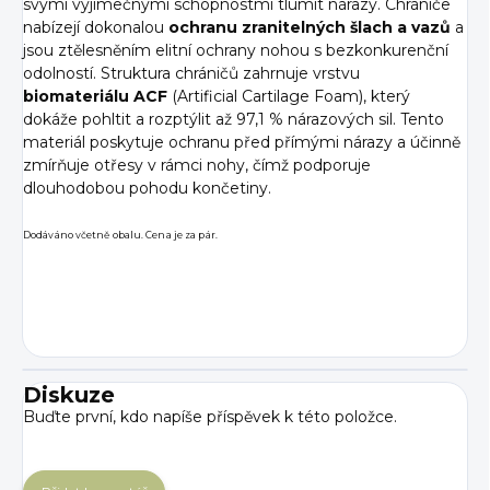
svými výjimečnými schopnostmi tlumit nárazy. Chrániče
nabízejí dokonalou
ochranu zranitelných šlach
a vazů
a
jsou ztělesněním elitní ochrany nohou s bezkonkurenční
odolností.
Struktura chráničů zahrnuje vrstvu
biomateriálu ACF
(Artificial Cartilage Foam), který
dokáže pohltit a rozptýlit až 97,1 % nárazových sil. Tento
materiál poskytuje ochranu před přímými nárazy a účinně
zmírňuje otřesy v rámci nohy, čímž podporuje
dlouhodobou pohodu končetiny.
Dodáváno včetně obalu. Cena je za pár.
Diskuze
Buďte první, kdo napíše příspěvek k této položce.