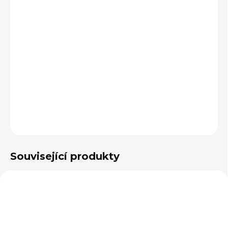
BARVA
VELIKOST
−
+
Přidat do košíku
DETAILNÍ INFORMACE
ZEPTAT SE
Související produkty