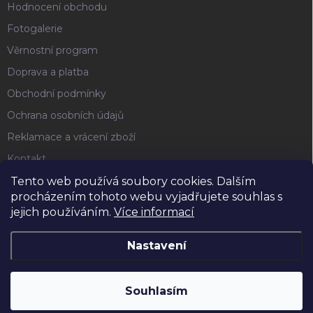
Hodnocení obchodu
Fotogalerie
Věrnostní program
Doprava a platba
Obchodní podmínky
Ochrana osobních údajů
Reklamace a vrácení zboží
Kontakt
Tento web používá soubory cookies. Dalším
procházením tohoto webu vyjadřujete souhlas s
FACEBOOK
jejich používáním.
Více informací
Nastavení
Copyright 2026
Horse4u
. Všechna práva vyhrazena.
Souhlasím
Vytvořil Shoptet