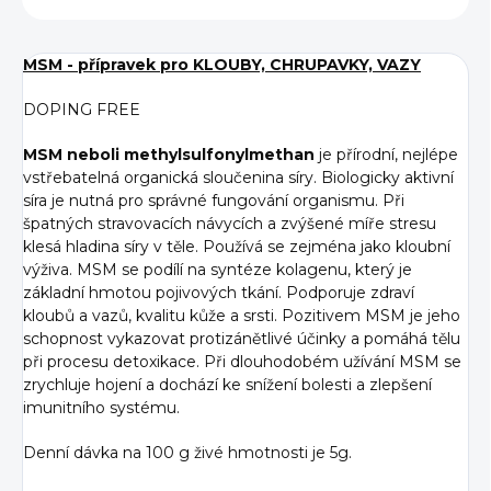
MSM - přípravek pro K
LOUBY, CHRUPAVKY, VAZY
DOPING FREE
MSM neboli methylsulfonylmethan
je přírodní, nejlépe
vstřebatelná organická sloučenina síry. Biologicky aktivní
síra je nutná pro správné fungování organismu. Při
špatných stravovacích návycích a zvýšené míře stresu
klesá hladina síry v těle. Používá se zejména jako kloubní
výživa. MSM se podílí na syntéze kolagenu, který je
základní hmotou pojivových tkání. Podporuje zdraví
kloubů a vazů, kvalitu kůže a srsti. Pozitivem MSM je jeho
schopnost vykazovat protizánětlivé účinky a pomáhá tělu
při procesu detoxikace. Při dlouhodobém užívání MSM se
zrychluje hojení a dochází ke snížení bolesti a zlepšení
imunitního systému.
Denní dávka na 100 g živé hmotnosti je 5g.