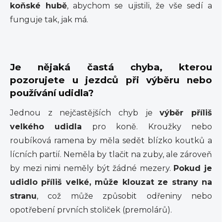
koňské hubě
, abychom se ujistili, že vše sedí a
funguje tak, jak má.
Je nějaká častá chyba, kterou
pozorujete u jezdců při výběru nebo
používání udidla?
Jednou z nejčastějších chyb je
výběr příliš
velkého udidla
pro koně. Kroužky nebo
roubíková ramena by měla sedět blízko koutků a
lícních partií. Neměla by tlačit na zuby, ale zároveň
by mezi nimi neměly být žádné mezery.
Pokud je
udidlo příliš velké, může klouzat ze strany na
stranu
, což může způsobit odřeniny nebo
opotřebení prvních stoliček (premolárů).