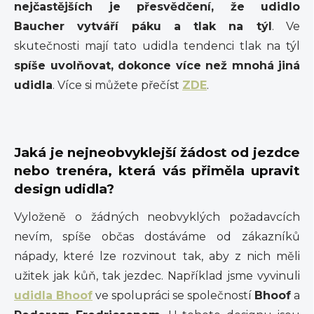
nejčastějších je přesvědčení, že udidlo
Baucher vytváří páku a tlak na týl
. Ve
skutečnosti mají tato udidla tendenci tlak na týl
spíše uvolňovat, dokonce více než mnohá jiná
udidla
. Více si můžete přečíst
ZDE
.
Jaká je nejneobvyklejší žádost od jezdce
nebo trenéra, která vás přiměla upravit
design udidla?
Vyloženě o žádných neobvyklých požadavcích
nevím, spíše občas dostáváme od zákazníků
nápady, které lze rozvinout tak, aby z nich měli
užitek jak kůň, tak jezdec. Například jsme vyvinuli
udidla Bhoof
ve spolupráci se společností
Bhoof
a