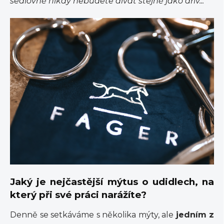
sedlovně nikdy nebudete dívat stejně jako dřív...
Jaký je nejčastější mýtus o udidlech, na
který při své práci narážíte?
Denně se setkáváme s několika mýty, ale
jedním z