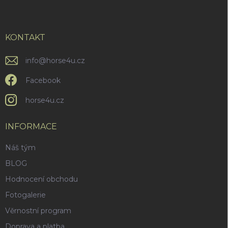
p
a
t
í
KONTAKT
info
@
horse4u.cz
Facebook
horse4u.cz
INFORMACE
Náš tým
BLOG
Hodnocení obchodu
Fotogalerie
Věrnostní program
Doprava a platba