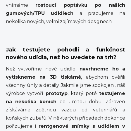
vnímáme
rostoucí poptávku po našich
gumových/TPU udidlech
a pracujeme na
několika nových, velmi zajímavých designech.
Jak testujete pohodlí a funkčnost
nového udidla, než ho uvedete na trh?
Než vytvoříme nové udidlo,
navrhneme ho a
vytiskneme na 3D tiskárně
, abychom ověřili
všechny úhly a detaily. Jakmile jsme spokojeni, náš
výrobce vytvoří
prototyp
, který poté
testujeme
na několika koních
po určitou dobu. Zároveň
získáváme zpětnou vazbu od veterinářů a
koňských zubařů. V některých případech dokonce
pořizujeme i
rentgenové snímky s udidlem v