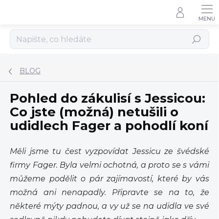
Přejít
na
obsah
Hledat
BLOG
Pohled do zákulisí s Jessicou:
Co jste (možná) netušili o
udidlech Fager a pohodlí koní
Měli jsme tu čest vyzpovídat Jessicu ze švédské
firmy Fager. Byla velmi ochotná, a proto se s vámi
můžeme podělit o pár zajímavostí, které by vás
možná ani nenapadly. Připravte se na to, že
některé mýty padnou, a vy už se na udidla ve své