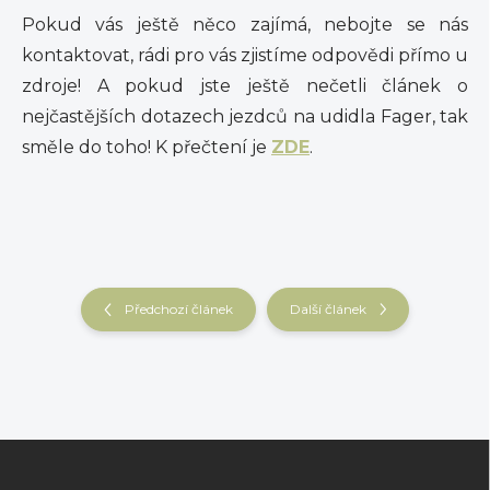
Pokud vás ještě něco zajímá, nebojte se nás
kontaktovat, rádi pro vás zjistíme odpovědi přímo u
zdroje! A pokud jste ještě nečetli článek o
nejčastějších dotazech jezdců na udidla Fager, tak
směle do toho! K přečtení je
ZDE
.
Předchozí článek
Další článek
Z
á