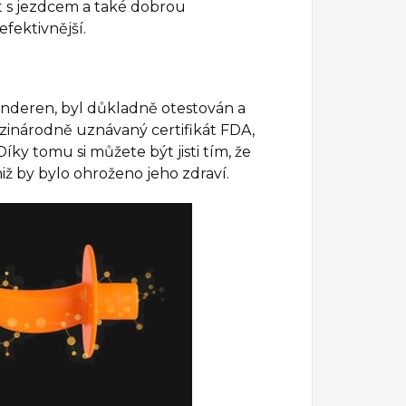
t s jezdcem a také dobrou
efektivnější.
inderen, byl důkladně otestován a
zinárodně uznávaný certifikát FDA,
íky tomu si můžete být jisti tím, že
iž by bylo ohroženo jeho zdraví.