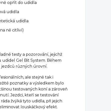
vně opřít do udidla
ová udidla
yntetická udidla
a ně citliví)
adné testy a pozorování, jejichž
u udidel Gel Bit System. Během
a jezdců různých úrovní.
esionálních, ale stejně tak i
ežité poznatky a výsledkem bylo
tšinou testovaných koní a zároveň
tí. Jezdci, kteří se testování
ráda žvýká tyto udidla, při jejich
 eliminovat louskáčkový efekt.