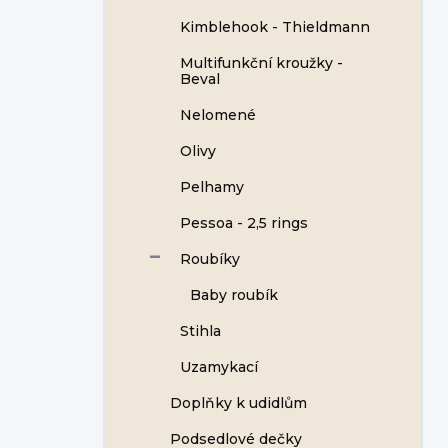
Kimblehook - Thieldmann
Multifunkční kroužky -
Beval
Nelomené
Olivy
Pelhamy
Pessoa - 2,5 rings
Roubíky
Baby roubík
Stihla
Uzamykací
Doplňky k udidlům
Podsedlové dečky