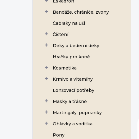
Eskadron
í
p
Bandáže, chrániče, zvony
a
n
Čabraky na uši
e
Čištění
l
Deky a bederní deky
Hračky pro koně
Kosmetika
Krmivo a vitamíny
Lonžovací potřeby
Masky a třásně
Martingaly, poprsníky
Ohlávky a vodítka
Pony