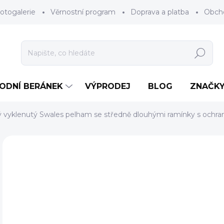
otogalerie
Věrnostní program
Doprava a platba
Obch
Hledat
RODNÍ BERÁNEK
VÝPRODEJ
BLOG
ZNAČK
ý vyklenutý Swales pelham se středně dlouhými ramínky s ochr
Neohodnoceno
Podrobnosti hodnocení
ZNAČKA
o
Měr
ZV
cena
BAR