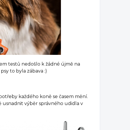
ěhem testů nedošlo k žádné újmě na
psy to byla zábava :)
 potřeby každého koně se časem mění.
 usnadnit výběr správného udidla v