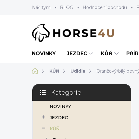
Přejít
Náš tým
BLOG
Hodnocení obchodu
F
na
obsah
NOVINKY
JEZDEC
KŮŇ
PŘÍ
Domů
KŮŇ
Udidla
Oranžový/bílý pevn
P
Kategorie
o
Přeskočit
s
kategorie
NOVINKY
t
r
JEZDEC
a
n
KŮŇ
n