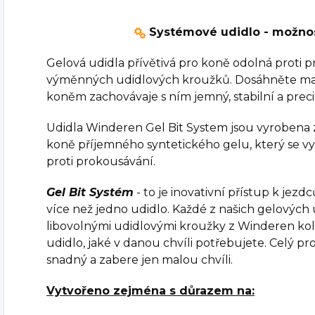
Systémové udidlo - možno
Gelová udidla přívětivá pro koně odolná proti
výměnných udidlových kroužků. Dosáhněte ma
koněm zachovávaje s ním jemný, stabilní a preci
Udidla Winderen Gel Bit System jsou vyrobena 
koně příjemného syntetického gelu, který se v
proti prokousávání.
Gel Bit Systém
- to je inovativní přístup k jez
více než jedno udidlo. Každé z našich gelových u
libovolnými udidlovými kroužky z Winderen kole
udidlo, jaké v danou chvíli potřebujete. Celý p
snadný a zabere jen malou chvíli.
Vytvořeno zejména s důrazem na: