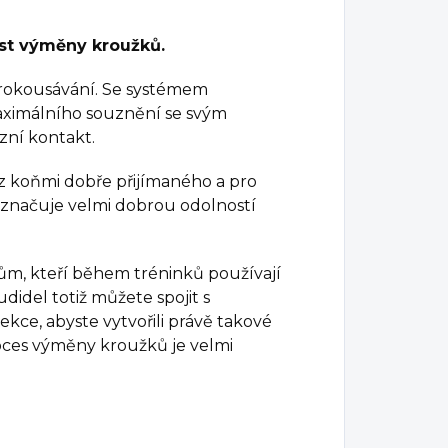
st výměny kroužků.
 prokousávání. Se systémem
ximálního souznění se svým
zní kontakt.
z koňmi dobře přijímaného a pro
yznačuje velmi dobrou odolností
dcům, kteří během tréninků používají
didel totiž můžete spojit s
kce, abyste vytvořili právě takové
roces výměny kroužků je velmi