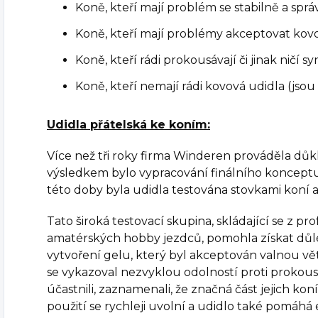
Koně, kteří mají problém se stabilně a sprá
Koně, kteří mají problémy akceptovat kov
Koně, kteří rádi prokousávají či jinak ničí s
Koně, kteří nemají rádi kovová udidla (jsou n
Udidla přátelská ke koním:
Více než tři roky firma Winderen prováděla důkl
výsledkem bylo vypracování finálního koncept
této doby byla udidla testována stovkami koní 
Tato široká testovací skupina, skládající se z prof
amatérských hobby jezdců, pomohla získat důl
vytvoření gelu, který byl akceptován valnou vě
se vykazoval nezvyklou odolností proti prokousnu
účastnili, zaznamenali, že značná část jejich koní 
použití se rychleji uvolní a udidlo také pomáhá