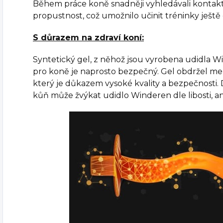
Během práce koně snadněji vyhledávali kontak
propustnost, což umožnilo učinit tréninky ještě 
S důrazem na zdraví koní:
Syntetický gel, z něhož jsou vyrobena udidla W
pro koně je naprosto bezpečný. Gel obdržel me
který je důkazem vysoké kvality a bezpečnosti. D
kůň může žvýkat udidlo Winderen dle libosti, an