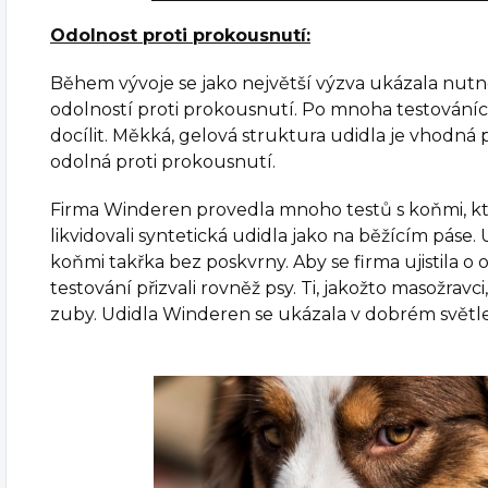
Odolnost proti prokousnutí:
Během vývoje se jako největší výzva ukázala nutn
odolností proti prokousnutí. Po mnoha testování
docílit. Měkká, gelová struktura udidla je vhodná
odolná proti prokousnutí.
Firma Winderen provedla mnoho testů s koňmi, kteř
likvidovali syntetická udidla jako na běžícím páse.
koňmi takřka bez poskvrny. Aby se firma ujistila o 
testování přizvali rovněž psy. Ti, jakožto masožravci
zuby. Udidla Winderen se ukázala v dobrém světle