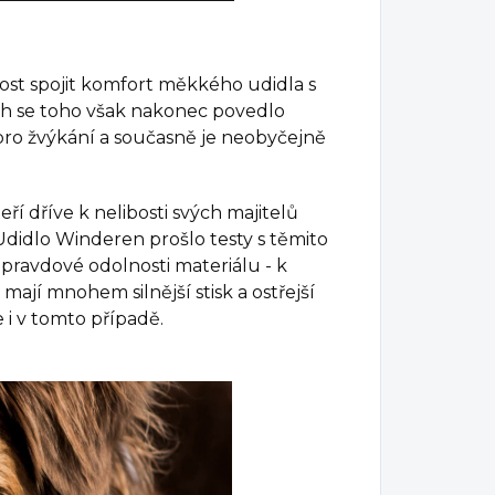
ost spojit komfort měkkého udidla s
ch se toho však nakonec povedlo
 pro žvýkání a současně je neobyčejně
í dříve k nelibosti svých majitelů
 Udidlo Winderen prošlo testy s těmito
opravdové odolnosti materiálu - k
, mají mnohem silnější stisk a ostřejší
 i v tomto případě.