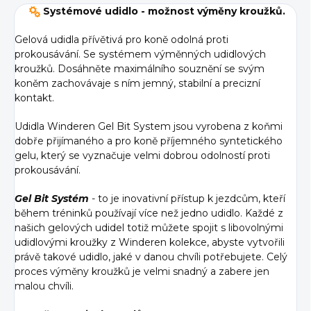
Systémové udidlo - možnost výměny kroužků.
Gelová udidla přívětivá pro koně odolná proti
prokousávání. Se systémem výměnných udidlových
kroužků. Dosáhněte maximálního souznění se svým
koněm zachovávaje s ním jemný, stabilní a precizní
kontakt.
Udidla Winderen Gel Bit System jsou vyrobena z koňmi
dobře přijímaného a pro koně příjemného syntetického
gelu, který se vyznačuje velmi dobrou odolností proti
prokousávání.
Gel Bit Systém
- to je inovativní přístup k jezdcům, kteří
během tréninků používají více než jedno udidlo. Každé z
našich gelových udidel totiž můžete spojit s libovolnými
udidlovými kroužky z Winderen kolekce, abyste vytvořili
právě takové udidlo, jaké v danou chvíli potřebujete. Celý
proces výměny kroužků je velmi snadný a zabere jen
malou chvíli.