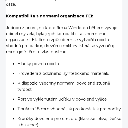
čase.
Kompatibilita s normami organizace FEI:
Jednou z priorit, na které firma Winderen během vývoje
udidel myslela, byla jejich kompatibilita s normami
organizace FEI. Tímto způsobem se vytvořila udidla
vhodná pro parkur, drezúru i military, která se vyznačují
mimo jiné těmito vlastnostmi:
Hladký povrch udidla
Provedení z odolného, syntetického materiálu
K dispozici všechny normami povolené stupně
tvrdosti
Port ve vyklenutém udítku v povolené výšce
Tloušťka 18 mm vhodná jak pro koně, tak pro poníky
Kroužky dovolené pro drezúru (klasické, oliva, Déčko
a baucher)