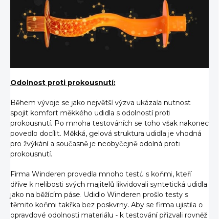
Odolnost proti prokousnutí:
Během vývoje se jako největší výzva ukázala nutnost
spojit komfort měkkého udidla s odolností proti
prokousnutí. Po mnoha testováních se toho však nakonec
povedlo docílit. Měkká, gelová struktura udidla je vhodná
pro žvýkání a současně je neobyčejně odolná proti
prokousnutí.
Firma Winderen provedla mnoho testů s koňmi, kteří
dříve k nelibosti svých majitelů likvidovali syntetická udidla
jako na běžícím páse. Udidlo Winderen prošlo testy s
těmito koňmi takřka bez poskvrny. Aby se firma ujistila o
opravdové odolnosti materiálu - k testování přizvali rovněž