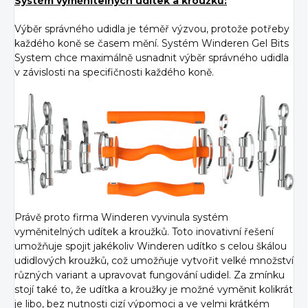
Systém vyměnitelných udítek a kroužků:
Výběr správného udidla je téměř výzvou, protože potřeby
každého koně se časem mění. Systém Winderen Gel Bits
System chce maximálně usnadnit výběr správného udidla
v závislosti na specifičnosti každého koně.
Právě proto firma Winderen vyvinula systém
vyměnitelných udítek a kroužků. Toto inovativní řešení
umožňuje spojit jakékoliv Winderen udítko s celou škálou
udidlových kroužků, což umožňuje vytvořit velké množství
různých variant a upravovat fungování udidel. Za zmínku
stojí také to, že udítka a kroužky je možné vyměnit kolikrát
je libo, bez nutnosti cizí výpomoci a ve velmi krátkém