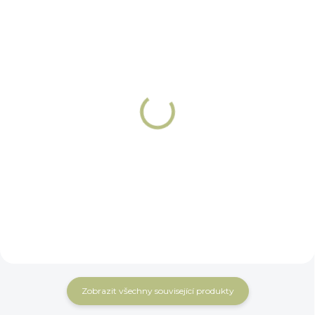
NA OBJEDNÁNÍ 5 - 7 DNÍ
NA OBJEDNÁNÍ 5 - 7 DNÍ
Řetízek k udidlu
Háčky k řetízku
nerez Winderen
Winderen
359 Kč
149 Kč
Do košíku
Do košíku
Zobrazit všechny související produkty