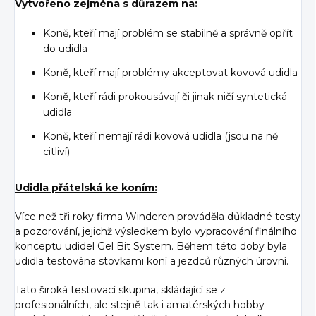
Vytvořeno zejména s důrazem na:
Koně, kteří mají problém se stabilně a správně opřít
do udidla
Koně, kteří mají problémy akceptovat kovová udidla
Koně, kteří rádi prokousávají či jinak ničí syntetická
udidla
Koně, kteří nemají rádi kovová udidla (jsou na ně
citliví)
Udidla přátelská ke koním:
Více než tři roky firma Winderen prováděla důkladné testy
a pozorování, jejichž výsledkem bylo vypracování finálního
konceptu udidel Gel Bit System. Během této doby byla
udidla testována stovkami koní a jezdců různých úrovní.
Tato široká testovací skupina, skládající se z
profesionálních, ale stejně tak i amatérských hobby