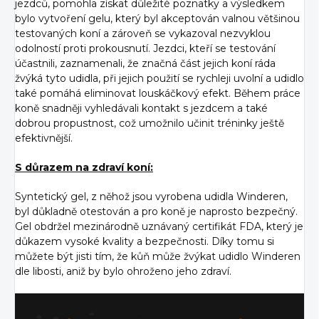
jezdců, pomohla získat důležité poznatky a výsledkem
bylo vytvoření gelu, který byl akceptován valnou většinou
testovaných koní a zároveň se vykazoval nezvyklou
odolností proti prokousnutí. Jezdci, kteří se testování
účastnili, zaznamenali, že značná část jejich koní ráda
žvýká tyto udidla, při jejich použití se rychleji uvolní a udidlo
také pomáhá eliminovat louskáčkový efekt. Během práce
koně snadněji vyhledávali kontakt s jezdcem a také
dobrou propustnost, což umožnilo učinit tréninky ještě
efektivnější.
S důrazem na zdraví koní:
Syntetický gel, z něhož jsou vyrobena udidla Winderen,
byl důkladně otestován a pro koně je naprosto bezpečný.
Gel obdržel mezinárodně uznávaný certifikát FDA, který je
důkazem vysoké kvality a bezpečnosti. Díky tomu si
můžete být jisti tím, že kůň může žvýkat udidlo Winderen
dle libosti, aniž by bylo ohroženo jeho zdraví.