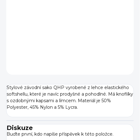
cena:
VARIANTA
−
+
Přidat do košíku
DETAILNÍ INFORMACE
ZEPTAT SE
Stylové závodní sako QHP vyrobené z lehce elastického
softshellu, které je navíc prodyšné a pohodlné. Má knoflíky
s ozdobnými kapsami a límcem. Materiál je 50%
Polyester, 45% Nylon a 5% Lycra.
Diskuze
Buďte první, kdo napíše příspěvek k této položce.