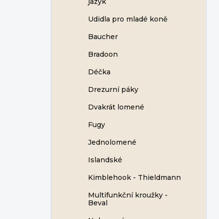
jazyk
Udidla pro mladé koně
Baucher
Bradoon
Déčka
Drezurní páky
Dvakrát lomené
Fugy
Jednolomené
Islandské
Kimblehook - Thieldmann
Multifunkční kroužky -
Beval