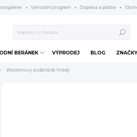
otogalerie
Věrnostní program
Doprava a platba
Obch
Hledat
RODNÍ BERÁNEK
VÝPRODEJ
BLOG
ZNAČK
Westernový podbřišník hnědý
Neohodnoceno
Podrobnosti hodnocení
o
Měr
ZV
cena
BAR