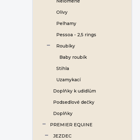
Nelomené
Olivy
Pelhamy
Pessoa - 2,5 rings
Roubíky
Baby roubík
Stihla
Uzamykací
Doplňky k udidlům
Podsedlové dečky
Doplňky
PREMIER EQUINE
JEZDEC