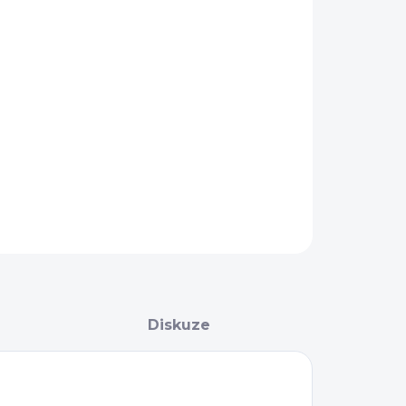
IKOST
−
+
Přidat do košíku
AILNÍ INFORMACE
ZEPTAT SE
Diskuze