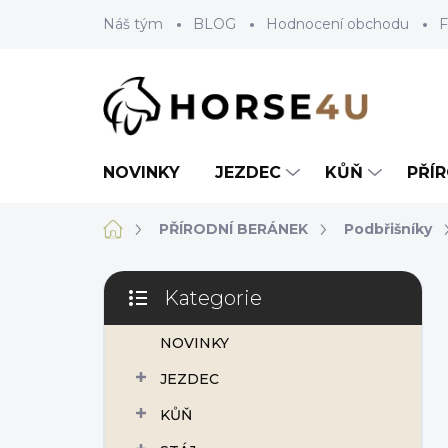
Přejít
Náš tým
BLOG
Hodnocení obchodu
F
na
obsah
NOVINKY
JEZDEC
KŮŇ
PŘÍ
Domů
PŘÍRODNÍ BERÁNEK
Podbřišníky
P
Kategorie
o
Přeskočit
s
kategorie
NOVINKY
t
r
JEZDEC
a
n
KŮŇ
n