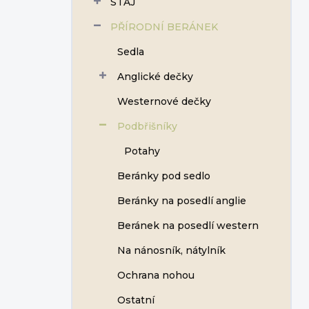
STÁJ
í
p
PŘÍRODNÍ BERÁNEK
a
n
Sedla
e
Anglické dečky
l
Westernové dečky
Podbřišníky
Potahy
Beránky pod sedlo
Beránky na posedlí anglie
Beránek na posedlí western
Na nánosník, nátylník
Ochrana nohou
Ostatní