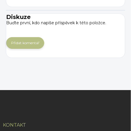
Diskuze
Buďte první, kdo napíše příspěvek k této položce.
Přidat komentář
Z
á
p
a
t
í
KONTAKT