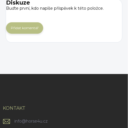
Diskuze
Buďte první, kdo napíše příspěvek k této položce.
Přidat komentář
Z
á
p
a
t
í
KONTAKT
info
@
horse4u.cz