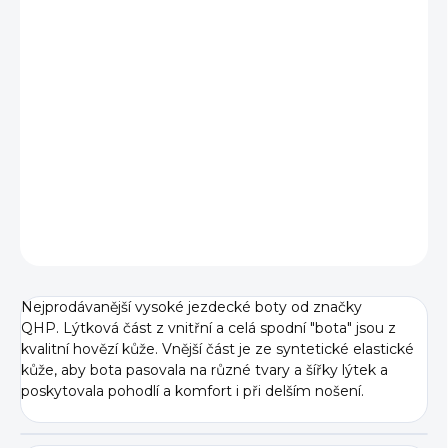
BARVA
VELIKOST
−
+
Přidat do košíku
DETAILNÍ INFORMACE
ZEPTAT SE
Nejprodávanější vysoké jezdecké boty od značky
QHP.
Lýtková část z vnitřní a celá spodní "bota" jsou z
kvalitní hovězí kůže. Vnější část je ze syntetické elastické
kůže, aby bota pasovala na různé tvary a šířky lýtek a
poskytovala pohodlí a komfort i při delším nošení.