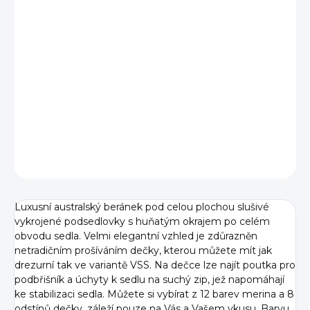
VELIKOST
−
+
Přidat do košíku
DETAILNÍ INFORMACE
ZEPTAT SE
Luxusní australský beránek pod celou plochou slušivé
vykrojené podsedlovky s huňatým okrajem po celém
obvodu sedla. Velmi elegantní vzhled je zdůrazněn
netradičním prošíváním dečky, kterou můžete mít jak
drezurní tak ve variantě VSS. Na dečce lze najít poutka pro
podbřišník a úchyty k sedlu na suchý zip, jež napomáhají
ke stabilizaci sedla. Můžete si vybírat z 12 barev merina a 8
odstínů dečky, záleží pouze na Vás a Vašem vkusu. Barvu