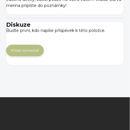
merina připište do poznámky!
Diskuze
Buďte první, kdo napíše příspěvek k této položce.
Přidat komentář
Z
á
p
a
t