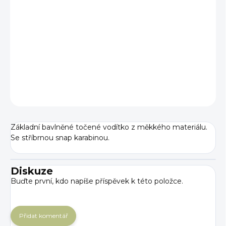
BARVA
−
+
Přidat do košíku
DETAILNÍ INFORMACE
ZEPTAT SE
Základní bavlněné točené vodítko z měkkého materiálu.
Se stříbrnou snap karabinou.
Diskuze
Buďte první, kdo napíše příspěvek k této položce.
Přidat komentář