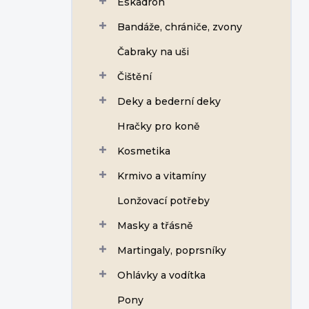
Eskadron
í
p
Bandáže, chrániče, zvony
a
n
Čabraky na uši
e
Čištění
l
Deky a bederní deky
Hračky pro koně
Kosmetika
Krmivo a vitamíny
Lonžovací potřeby
Masky a třásně
Martingaly, poprsníky
Ohlávky a vodítka
Pony