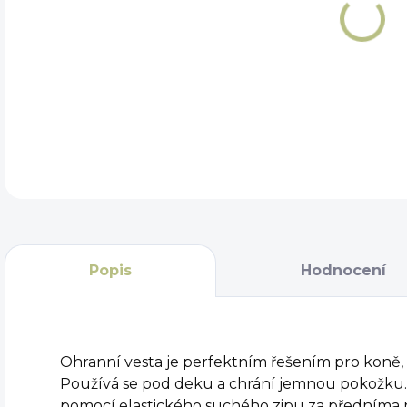
DET
Popis
Hodnocení
Ohranní vesta je perfektním řešením pro koně, k
Používá se pod deku a chrání jemnou pokožku. 
pomocí elastického suchého zipu za předníma