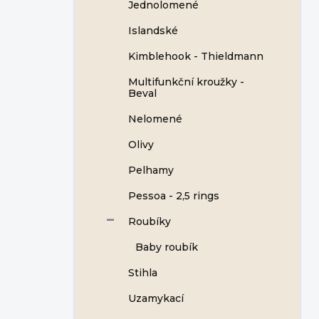
Jednolomené
Islandské
Kimblehook - Thieldmann
Multifunkční kroužky -
Beval
Nelomené
Olivy
Pelhamy
Pessoa - 2,5 rings
Roubíky
Baby roubík
Stihla
Uzamykací