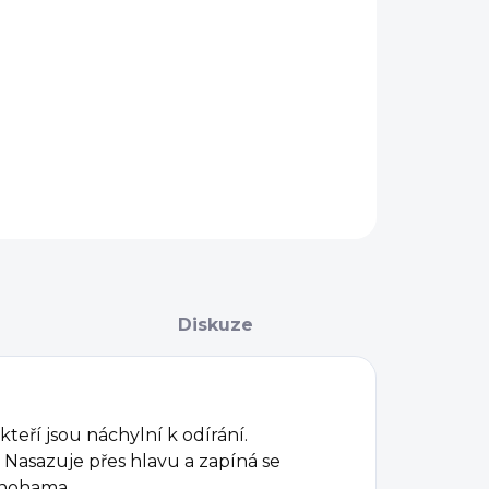
−
+
Přidat do košíku
AILNÍ INFORMACE
ZEPTAT SE
Diskuze
teří jsou náchylní k odírání.
Nasazuje přes hlavu a zapíná se
 nohama.