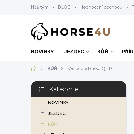
Přejít
Náš tým
BLOG
Hodnocení obchodu
F
na
obsah
NOVINKY
JEZDEC
KŮŇ
PŘÍ
Domů
KŮŇ
Vesta pod deku QHP
P
Kategorie
o
Přeskočit
s
kategorie
NOVINKY
t
r
JEZDEC
a
n
KŮŇ
n