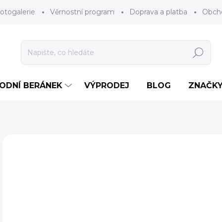
otogalerie
Věrnostní program
Doprava a platba
Obch
Hledat
RODNÍ BERÁNEK
VÝPRODEJ
BLOG
ZNAČK
Neohodnoceno
Podrobnosti hodnocení
ZNAČKA
AKCE
7
Měr
ZV
cena
VEL