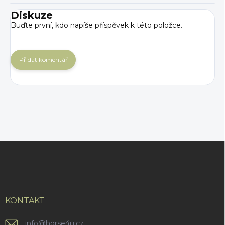
Diskuze
Buďte první, kdo napíše příspěvek k této položce.
Přidat komentář
Z
á
p
a
t
í
KONTAKT
info
@
horse4u.cz