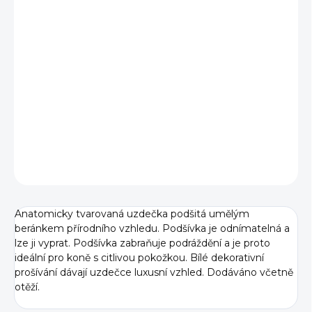
BARVA
VELIKOST
−
+
Přidat do košíku
DETAILNÍ INFORMACE
ZEPTAT SE
Anatomicky tvarovaná uzdečka podšitá umělým
beránkem přírodního vzhledu. Podšívka je odnímatelná a
lze ji vyprat. Podšívka zabraňuje podráždění a je proto
ideální pro koně s citlivou pokožkou. Bílé dekorativní
prošívání dávají uzdečce luxusní vzhled. Dodáváno včetně
otěží.