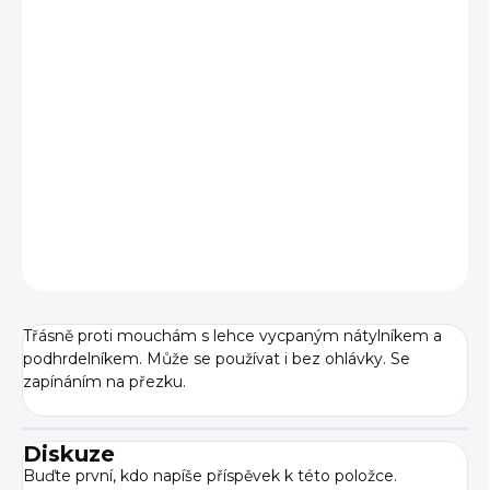
BARVA
VELIKOST
−
+
Přidat do košíku
DETAILNÍ INFORMACE
ZEPTAT SE
Třásně proti mouchám s lehce vycpaným nátylníkem a
podhrdelníkem. Může se používat i bez ohlávky. Se
zapínáním na přezku.
Diskuze
Buďte první, kdo napíše příspěvek k této položce.