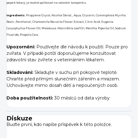
pejsek lekavý, je možné aplikovat na vatovém tamponku.
Ingredients:
Propylene Glycol, Alcohol Denat., Aqua, Glycerin, Commiphora Myrrha
Resin, Panthenol, Chamomilla Recutita Flower Extract, Citric Acid, Eugenia
Caryophyllus Flower Oil, Melaleuca Alternifolia Leaf Oil, Mentha Piperita Oil, Sodium
Fluoride, Propolis Cera
Upozornění:
Používejte dle návodu k použití. Pouze pro
zvířata. V případě potíží doporučujeme konzultovat
zdravotní stav zvířete s veterinárním lékařem.
Skladování:
Skladujte v suchu při pokojové teplotě.
Chraňte před přímým slunečním zářením a mrazem.
Uchovávejte mimo dosah dětí a nepoučených osob.
Doba použitelnosti:
30 měsíců od data výroby
Diskuze
Buďte první, kdo napíše příspěvek k této položce.