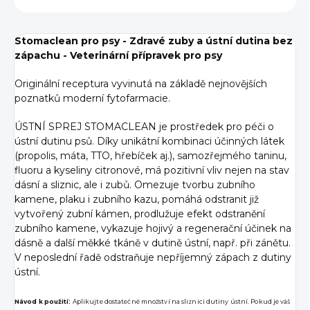
Stomaclean pro psy -
Zdravé zuby a ústní dutina bez
zápachu -
Veterinární přípravek pro psy
Originální receptura vyvinutá na základě nejnovějších
poznatků moderní fytofarmacie.
ÚSTNÍ SPREJ STOMACLEAN je prostředek pro péči o
ústní dutinu psů. Díky unikátní kombinaci účinných látek
(propolis, máta, TTO, hřebíček aj.), samozřejmého taninu,
fluoru a kyseliny citronové, má pozitivní vliv nejen na stav
dásní a sliznic, ale i zubů. Omezuje tvorbu zubního
kamene, plaku i zubního kazu, pomáhá odstranit již
vytvořený zubní kámen, prodlužuje efekt odstranění
zubního kamene, vykazuje hojivý a regenerační účinek na
dásně a další měkké tkáně v dutině ústní, např. při zánětu.
V neposlední řadě odstraňuje nepříjemný zápach z dutiny
ústní.
Návod k použití:
Aplikujte dostatečné množství na sliznici dutiny ústní. Pokud je váš