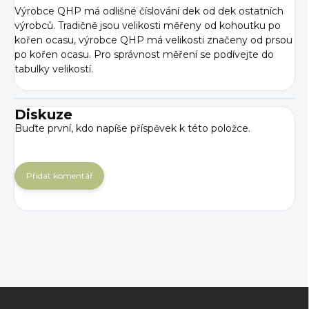
Výrobce QHP má odlišné číslování dek od dek ostatních
výrobců. Tradičně jsou velikosti měřeny od kohoutku po
kořen ocasu, výrobce QHP má velikosti značeny od prsou
po kořen ocasu. Pro správnost měření se podívejte do
tabulky velikostí.
Diskuze
Buďte první, kdo napíše příspěvek k této položce.
Přidat komentář
Z