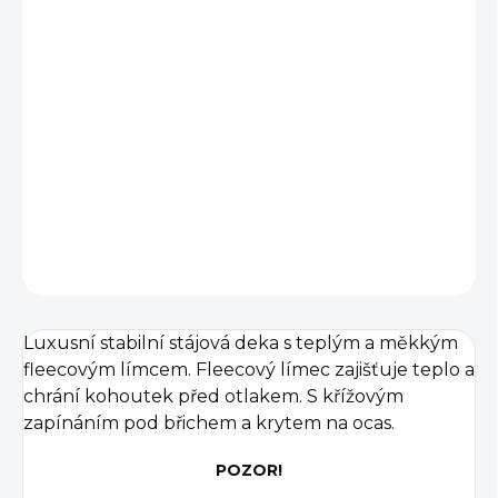
BARVA
DÉLKA
−
+
Přidat do košíku
DETAILNÍ INFORMACE
ZEPTAT SE
Luxusní stabilní stájová deka s teplým a měkkým
fleecovým límcem.
Fleecový límec zajišťuje teplo a
chrání kohoutek před otlakem. S křížovým
zapínáním pod břichem a krytem na ocas.
POZOR!