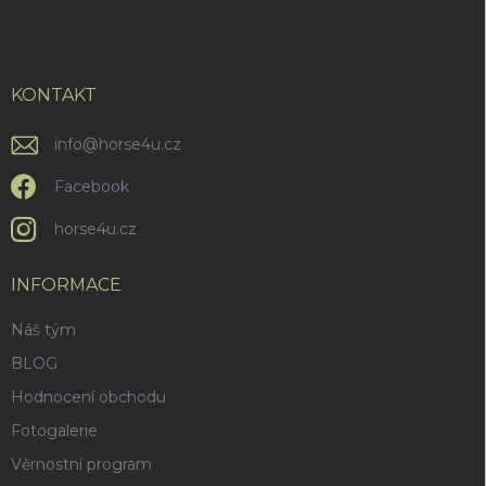
á
p
a
t
í
KONTAKT
info
@
horse4u.cz
Facebook
horse4u.cz
INFORMACE
Náš tým
BLOG
Hodnocení obchodu
Fotogalerie
Věrnostní program