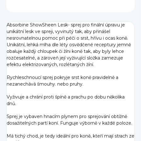
ZEPTAT SE
Absorbine ShowSheen Lesk- sprej pro finální úpravu je
unikátní lesk ve spreji, vyvinutý tak, aby přinášel
nesrovnatelnou pomoc při péči o srst, hřívu i ocas koně.
Unikátní, lehká mlha dle léty osvědčené receptury jemně
obaluje každý chloupek či žíni koně tak, aby byly lehce
rozčesatelné, a zároveň její vyživující složka zamezuje
efektu elektrizovaných, rozlétaných žíní.
Rychleschnoucí sprej pokryje srst koně pravidelně a
nezanechává šmouhy. nebo pruhy.
Vyživuje a chrání proti špíně a prachu po dobu několika
dnů.
Sprej je vybaven hnacím plynem pro sprejování obtížně
dosažitelných partí koní. Funguje výborně v každé poloze.
Má tichý chod, je tedy ideální pro koně, kteří mají strach ze