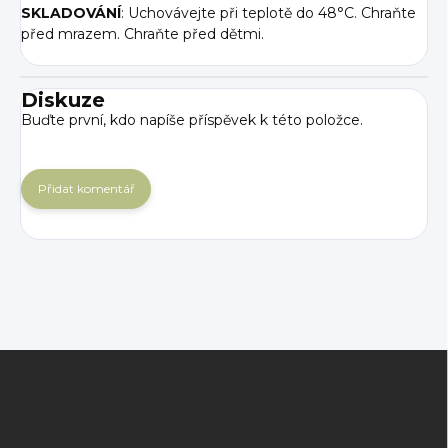
SKLADOVÁNÍ
: Uchovávejte při teplotě do 48°C. Chraňte
před mrazem. Chraňte před dětmi.
Diskuze
Buďte první, kdo napíše příspěvek k této položce.
Přidat komentář
Z
á
p
a