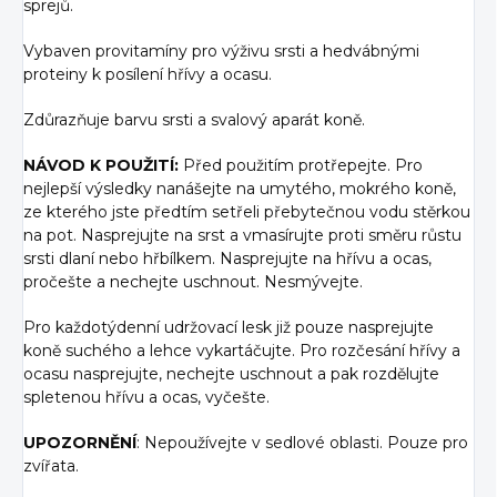
sprejů.
Vybaven provitamíny pro výživu srsti a hedvábnými
proteiny k posílení hřívy a ocasu.
Zdůrazňuje barvu srsti a svalový aparát koně.
NÁVOD K POUŽITÍ:
Před použitím protřepejte. Pro
nejlepší výsledky nanášejte na umytého, mokrého koně,
ze kterého jste předtím setřeli přebytečnou vodu stěrkou
na pot. Nasprejujte na srst a vmasírujte proti směru růstu
srsti dlaní nebo hřbílkem. Nasprejujte na hřívu a ocas,
pročešte a nechejte uschnout. Nesmývejte.
Pro každotýdenní udržovací lesk již pouze nasprejujte
koně suchého a lehce vykartáčujte. Pro rozčesání hřívy a
ocasu nasprejujte, nechejte uschnout a pak rozdělujte
spletenou hřívu a ocas, vyčešte.
UPOZORNĚNÍ
: Nepoužívejte v sedlové oblasti. Pouze pro
zvířata.