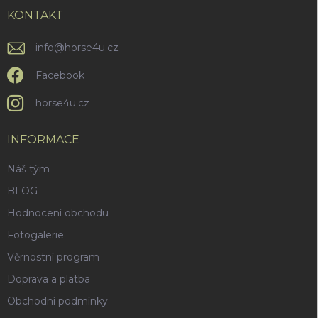
t
í
KONTAKT
info
@
horse4u.cz
Facebook
horse4u.cz
INFORMACE
Náš tým
BLOG
Hodnocení obchodu
Fotogalerie
Věrnostní program
Doprava a platba
Obchodní podmínky