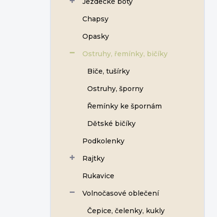
Jezdecké boty
Chapsy
Opasky
Ostruhy, řemínky, bičíky
Biče, tušírky
Ostruhy, šporny
Řemínky ke špornám
Dětské bičíky
Podkolenky
Rajtky
Rukavice
Volnočasové oblečení
Čepice, čelenky, kukly