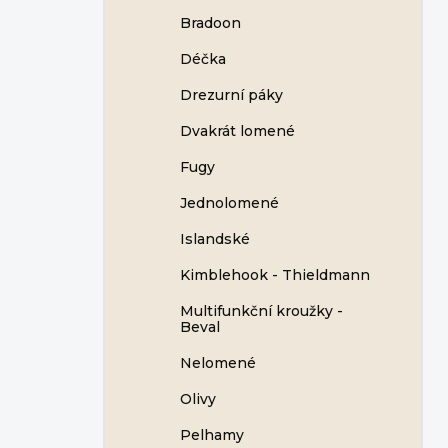
Bradoon
Déčka
Drezurní páky
Dvakrát lomené
Fugy
Jednolomené
Islandské
Kimblehook - Thieldmann
Multifunkční kroužky -
Beval
Nelomené
Olivy
Pelhamy