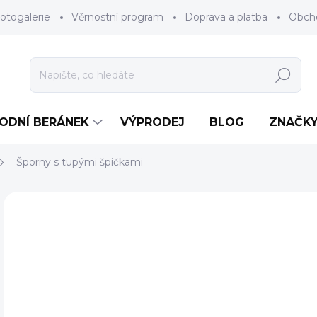
otogalerie
Věrnostní program
Doprava a platba
Obch
Hledat
RODNÍ BERÁNEK
VÝPRODEJ
BLOG
ZNAČK
Šporny s tupými špičkami
Neohodnoceno
Podrobnosti hodnocení
ZNAČKA
AKCE
5
Měr
ZV
cena
BAR