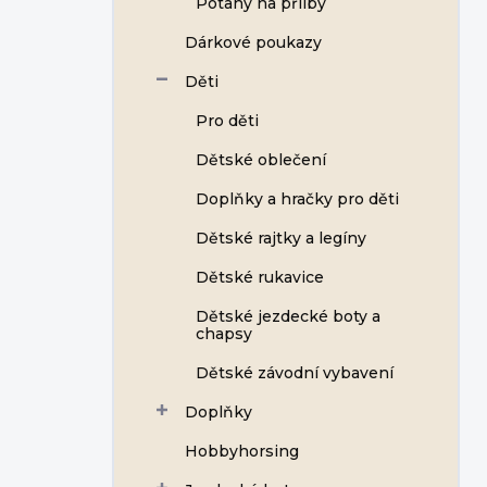
Potahy na přilby
í
p
Dárkové poukazy
a
n
Děti
e
Pro děti
l
Dětské oblečení
Doplňky a hračky pro děti
Dětské rajtky a legíny
Dětské rukavice
Dětské jezdecké boty a
chapsy
Dětské závodní vybavení
Doplňky
Hobbyhorsing