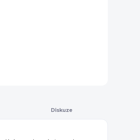
KA
−
+
Přidat do košíku
AILNÍ INFORMACE
ZEPTAT SE
Diskuze