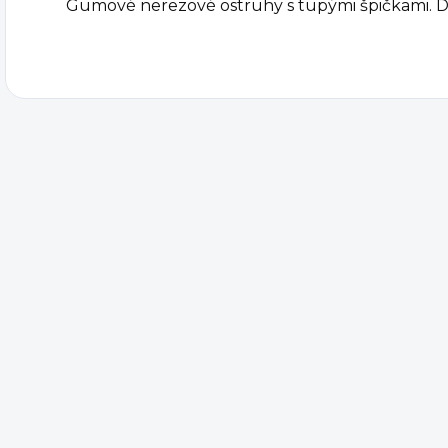
Gumové nerezové ostruhy s tupými špičkami. D