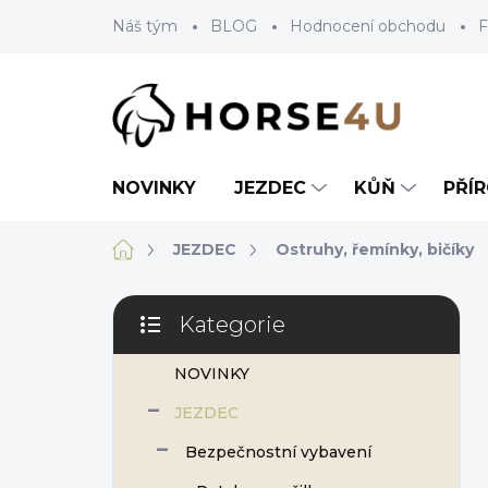
Přejít
Náš tým
BLOG
Hodnocení obchodu
F
na
obsah
NOVINKY
JEZDEC
KŮŇ
PŘÍ
Domů
JEZDEC
Ostruhy, řemínky, bičíky
P
Kategorie
o
Přeskočit
s
kategorie
NOVINKY
t
r
JEZDEC
a
n
Bezpečnostní vybavení
n