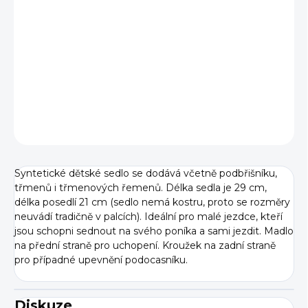
BARVY
−
+
Přidat do košíku
DETAILNÍ INFORMACE
ZEPTAT SE
Syntetické dětské sedlo se dodává včetně podbřišníku,
třmenů i třmenových řemenů. Délka sedla je 29 cm,
délka posedlí 21 cm (sedlo nemá kostru, proto se rozměry
neuvádí tradičně v palcích). Ideální pro malé jezdce, kteří
jsou schopni sednout na svého poníka a sami jezdit. Madlo
na přední straně pro uchopení. Kroužek na zadní straně
pro případné upevnění podocasníku.
Diskuze