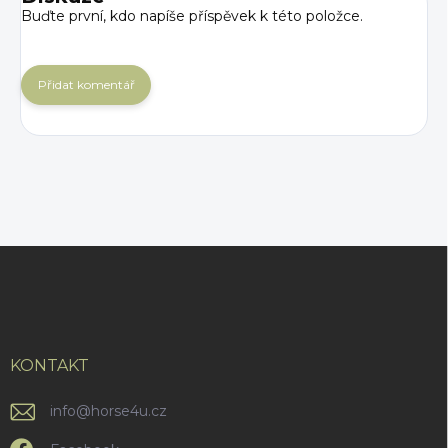
Buďte první, kdo napíše příspěvek k této položce.
Přidat komentář
Z
á
p
a
t
í
KONTAKT
info
@
horse4u.cz