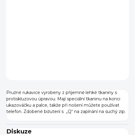
BARVA
VARIANTA
−
+
Přidat do košíku
DETAILNÍ INFORMACE
ZEPTAT SE
Pružné rukavice vyrobeny z příjemně lehké tkaniny s
protiskluzovou úpravou. Mají speciální tkaninu na konci
ukazováčku a palce, takže při nošení můžete používat
telefon. Zdobené bižuterií s „Q“ na zapínání na suchý zip.
Diskuze