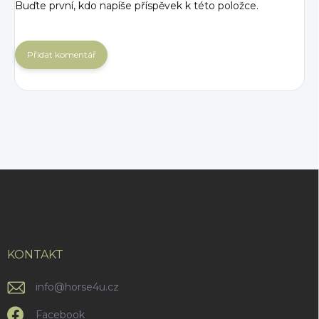
Buďte první, kdo napíše příspěvek k této položce.
Přidat komentář
Z
á
p
a
t
í
KONTAKT
info
@
horse4u.cz
Facebook