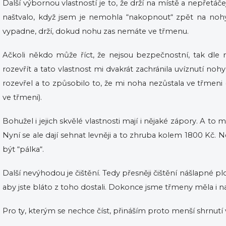
Další výbornou vlastností je to, že drží na místě a nepřetá
naštvalo, když jsem je nemohla “nakopnout“ zpět na nohy
vypadne, drží, dokud nohu zas nemáte ve třmenu.
Ačkoli někdo může říct, že nejsou bezpečnostní, tak dle
rozevřít a tato vlastnost mi dvakrát zachránila uvíznutí no
rozevřel a to způsobilo to, že mi noha nezůstala ve třmeni
ve třmeni).
Bohužel i jejich skvělé vlastnosti mají i nějaké zápory. A to
Nyní se ale dají sehnat levněji a to zhruba kolem 1800 Kč. 
být “pálka“.
Další nevýhodou je čištění. Tedy přesněji čištění nášlapné 
aby jste bláto z toho dostali. Dokonce jsme třmeny měla i 
Pro ty, kterým se nechce číst, přináším proto menší shrnutí