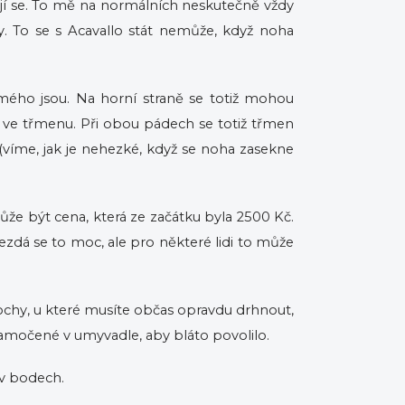
čejí se. To mě na normálních neskutečně vždy
. To se s Acavallo stát nemůže, když noha
 mého jsou. Na horní straně se totiž mohou
hy ve třmenu. Při obou pádech se totiž třmen
 (víme, jak je nehezké, když se noha zasekne
 může být cena, která ze začátku byla 2500 Kč.
Nezdá se to moc, ale pro některé lidi to může
plochy, u které musíte občas opravdu drhnout,
namočené v umyvadle, aby bláto povolilo.
 v bodech.