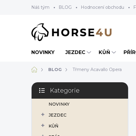
Přejít
Náš tým
BLOG
Hodnocení obchodu
F
na
obsah
NOVINKY
JEZDEC
KŮŇ
PŘÍ
Domů
BLOG
Třmeny Acavallo Opera
P
Kategorie
o
Přeskočit
s
kategorie
NOVINKY
t
r
JEZDEC
a
n
KŮŇ
n