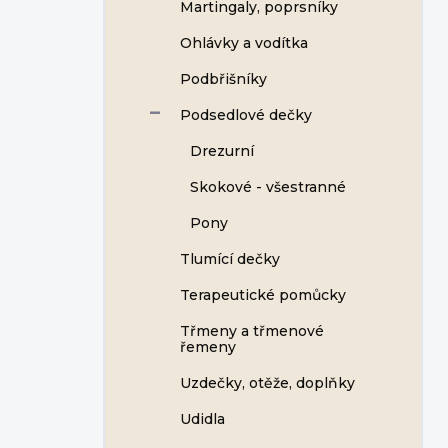
Martingaly, poprsníky
Ohlávky a vodítka
Podbřišníky
Podsedlové dečky
Drezurní
Skokové - všestranné
Pony
Tlumící dečky
Terapeutické pomůcky
Třmeny a třmenové
řemeny
Uzdečky, otěže, doplňky
Udidla