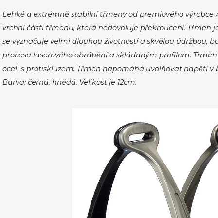
Lehké a extrémně stabilní třmeny od premiového výrobce Ac
vrchní části třmenu, která nedovoluje překroucení. Třmen je t
se vyznačuje velmi dlouhou životností a skvělou údržbou, b
procesu laserového obrábění a skládaným profilem. Třmen
oceli s protiskluzem. Třmen napomáhá uvolňovat napětí v b
Barva: černá, hnědá. Velikost je 12cm.