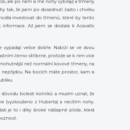
, ale po něm si mé nohy vybírají) a třmeny
tak, že jsem po dosednutí často i chvilku
hodla investovat do třmenů, které by tento
at informace. Až jsem se dostala k Acavallo
že vypadají velice dobře. Nabízí se ve dvou
astním černo-stříbrné, protože se k nim více
í a mohutnější než normální kovové třmeny, na
lké nepřijdou. Na bocích máte prostor, kam si
bliku.
důvodu bolesti kotníků a musím uznat, že
dne (vyzkoušeno z Huberta) a necítím nohy.
sti je to i díky široké nášlapné ploše, která
ouznout.