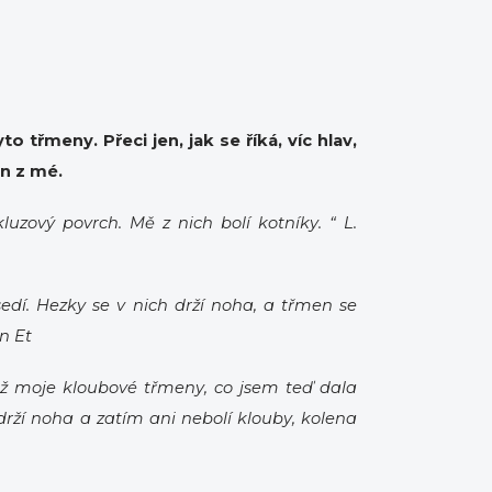
o třmeny. Přeci jen, jak se říká, víc hlav,
en z mé.
luzový povrch. Mě z nich bolí kotníky. “ L.
dí. Hezky se v nich drží noha, a třmen se
n Et
ež moje kloubové třmeny, co jsem teď dala
rží noha a zatím ani nebolí klouby, kolena