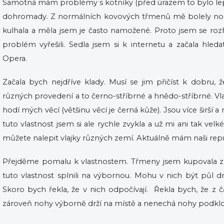
Samotná mám problémy s kotníky (před úrazem to bylo lepší
dohromady. Z normálních kovových třmenů mě bolely nohy 
kulhala a měla jsem je často namožené. Proto jsem se roz
problém vyřešili. Sedla jsem si k internetu a začala hled
Opera.
Začala bych nejdříve klady. Musí se jim přičíst k dobru, 
různých provedení a to černo-stříbrné a hnědo-stříbrné. Vl
hodí mých věcí (většinu věcí je černá kůže). Jsou více širš
tuto vlastnost jsem si ale rychle zvykla a už mi ani tak ve
můžete nalepit vlajky různých zemí. Aktuálně mám naši repu
Přejděme pomalu k vlastnostem. Třmeny jsem kupovala z 
tuto vlastnost splnili na výbornou. Mohu v nich být půl 
Skoro bych řekla, že v nich odpočívají. Řekla bych, že z čá
zároveň nohy výborně drží na místě a nenechá nohy podkl