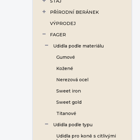
STÁJ
í
p
PŘÍRODNÍ BERÁNEK
a
n
VÝPRODEJ
e
FAGER
l
Udidla podle materiálu
Gumové
Kožené
Nerezová ocel
Sweet iron
Sweet gold
Titanové
Udidla podle typu
Udidla pro koně s citlivými