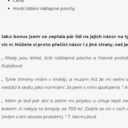
Cena
Horší čištění nášlapné plochy
Jako bonus jsem se zeptala pár lidí na jejich názor na tyt
víc ví. Můžete si proto přečíst názor i z jiné strany, než j
„ Klady jsou lehké, širší nášlapná plocha a hlavně protisk
Kubátová
„ Tyhle třmeny mám v hnědý, a musím říct že mi velmi se
nestáčí k sedlu jako normální. Já jsem s nimi spokojená. “ A
„ Mám je teď pár dní a zatím mi přijdou o chlup lepší n
bokem. A nebyly to šmejdy za 700 kč. Dobře se mi v nich d
(mám s tím docela problém). “ T. Varmužová