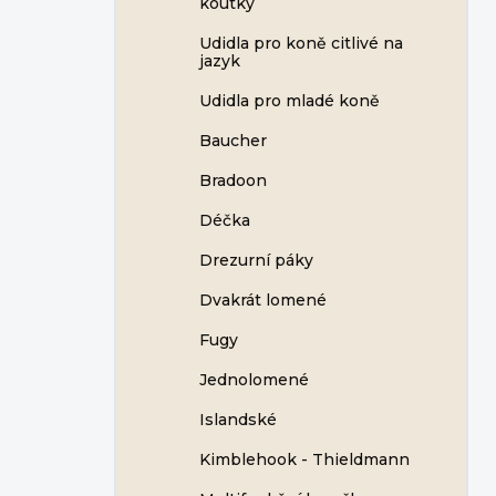
koutky
Udidla pro koně citlivé na
jazyk
Udidla pro mladé koně
Baucher
Bradoon
Déčka
Drezurní páky
Dvakrát lomené
Fugy
Jednolomené
Islandské
Kimblehook - Thieldmann