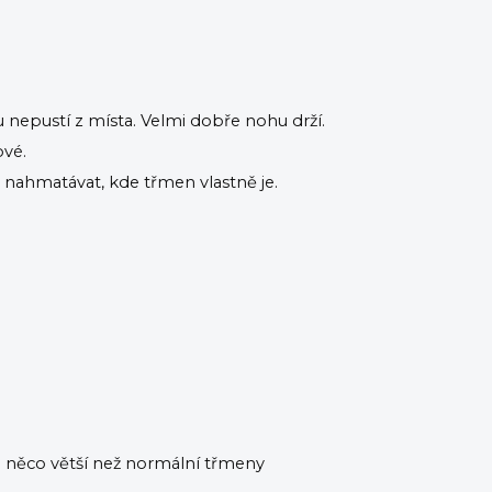
 nepustí z místa. Velmi dobře nohu drží.
ové.
ě nahmatávat, kde třmen vlastně je.
o něco větší než normální třmeny