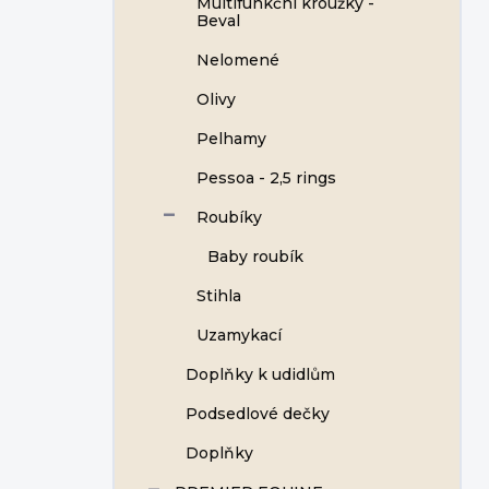
Multifunkční kroužky -
Beval
Nelomené
Olivy
Pelhamy
Pessoa - 2,5 rings
Roubíky
Baby roubík
Stihla
Uzamykací
Doplňky k udidlům
Podsedlové dečky
Doplňky