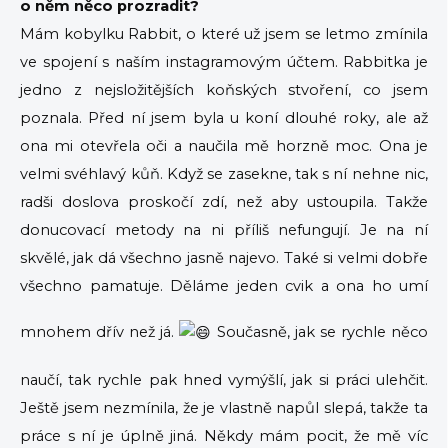
o něm něco prozradit?
Mám kobylku Rabbit, o které už jsem se letmo zmínila
ve spojení s naším instagramovým účtem. Rabbitka je
jedno z nejsložitějších koňských stvoření, co jsem
poznala. Před ní jsem byla u koní dlouhé roky, ale až
ona mi otevřela oči a naučila mě horzně moc. Ona je
velmi svéhlavý kůň. Když se zasekne, tak s ní nehne nic,
radši doslova proskočí zdí, než aby ustoupila. Takže
donucovací metody na ni příliš nefungují. Je na ní
skvělé, jak dá všechno jasně najevo. Také si velmi dobře
všechno pamatuje. Děláme jeden cvik a ona ho umí
mnohem dřív než já.
Současně, jak se rychle něco
naučí, tak rychle pak hned vymýšlí, jak si práci ulehčit.
Ještě jsem nezmínila, že je vlastně napůl slepá, takže ta
práce s ní je úplně jiná. Někdy mám pocit, že mě víc