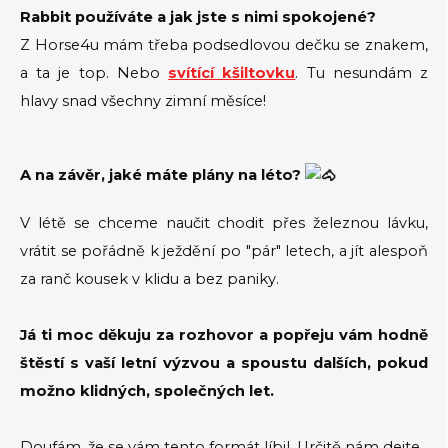
Rabbit používáte a jak jste s nimi spokojené?
Z Horse4u mám třeba podsedlovou dečku se znakem,
a ta je top. Nebo
svítící kšiltovku
. Tu nesundám z
hlavy snad všechny zimní měsíce!
A na závěr, jaké máte plány na léto?
V létě se chceme naučit chodit přes železnou lávku,
vrátit se pořádně k ježdění po "pár" letech, a jít alespoň
za ranč kousek v klidu a bez paniky.
Já ti moc děkuju za rozhovor a popřeju vám hodně
štěstí s vaší letní výzvou a spoustu dalších, pokud
možno klidných, společných let.
Doufám, že se vám tento formát líbil. Určitě nám dejte