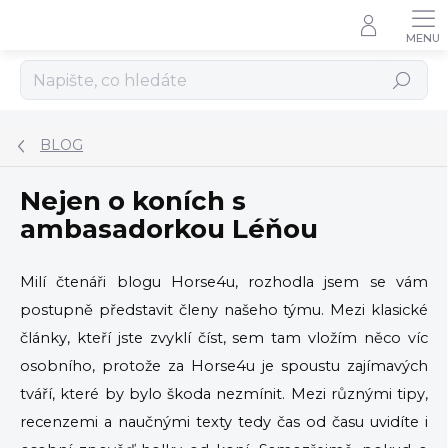
Přejít
na
obsah
Hledat
BLOG
Nejen o koních s
ambasadorkou Léňou
Milí čtenáři blogu Horse4u, rozhodla jsem se vám
postupně představit členy našeho týmu. Mezi klasické
články, kteří jste zvyklí číst, sem tam vložím něco víc
osobního, protože za Horse4u je spoustu zajímavých
tváří, které by bylo škoda nezmínit. Mezi různými tipy,
recenzemi a naučnými texty tedy čas od času uvidíte i