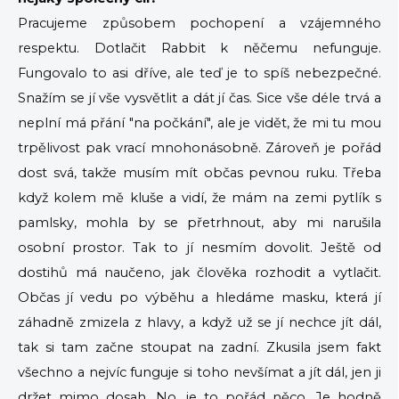
Pracujeme způsobem pochopení a vzájemného
respektu. Dotlačit Rabbit k něčemu nefunguje.
Fungovalo to asi dříve, ale teď je to spíš nebezpečné.
Snažím se jí vše vysvětlit a dát jí čas. Sice vše déle trvá a
neplní má přání "na počkání", ale je vidět, že mi tu mou
trpělivost pak vrací mnohonásobně. Zároveň je pořád
dost svá, takže musím mít občas pevnou ruku. Třeba
když kolem mě kluše a vidí, že mám na zemi pytlík s
pamlsky, mohla by se přetrhnout, aby mi narušila
osobní prostor. Tak to jí nesmím dovolit. Ještě od
dostihů má naučeno, jak člověka rozhodit a vytlačit.
Občas jí vedu po výběhu a hledáme masku, která jí
záhadně zmizela z hlavy, a když už se jí nechce jít dál,
tak si tam začne stoupat na zadní. Zkusila jsem fakt
všechno a nejvíc funguje si toho nevšímat a jít dál, jen ji
držet mimo dosah. No, je to pořád něco. Je hodně