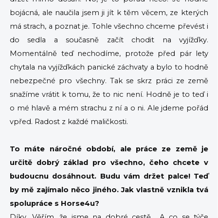
bojácná, ale naučila jsem ji jít k těm věcem, ze kterých
má strach, a poznat je. Tohle všechno chceme převést i
do sedla a současně začít chodit na vyjížďky.
Momentálně teď nechodíme, protože před pár lety
chytala na vyjížďkách panické záchvaty a bylo to hodně
nebezpečné pro všechny. Tak se skrz práci ze země
snažíme vrátit k tomu, že to nic není. Hodně je to teď i
o mé hlavě a mém strachu z ní a o ni. Ale jdeme pořád
vpřed. Radost z každé maličkosti.
To máte náročné období, ale práce ze země je
určitě dobrý základ pro všechno, čeho chcete v
budoucnu dosáhnout. Budu vám držet palce! Teď
by mě zajímalo něco jiného. Jak vlastně vznikla tvá
spolupráce s Horse4u?
Díky. Věřím, že jsme na dobré cestě... A co se týče