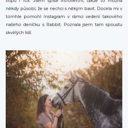
vtipů i 10x. Jsem spíše introvertní, takže to možná
někdy působí, že se nechci s někým bavit. Docela mi v
tomhle pomohl Instagram v rámci vedení takového
našeho deníčku s Rabbit. Poznala jsem tam spoustu
skvělých lidí.