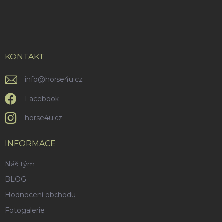
Z
á
p
a
t
í
KONTAKT
info
@
horse4u.cz
Facebook
horse4u.cz
INFORMACE
Náš tým
BLOG
Hodnocení obchodu
Fotogalerie