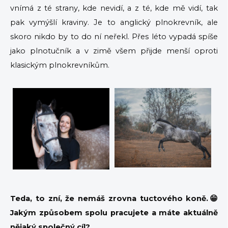
vnímá z té strany, kde nevidí, a z té, kde mě vidí, tak
pak vymýšlí kraviny. Je to anglický plnokrevník, ale
skoro nikdo by to do ní neřekl. Přes léto vypadá spíše
jako plnotučník a v zimě všem přijde menší oproti
klasickým plnokrevníkům.
Teda, to zní, že nemáš zrovna tuctového koně.😁
Jakým způsobem spolu pracujete a máte aktuálně
nějaký společný cíl?