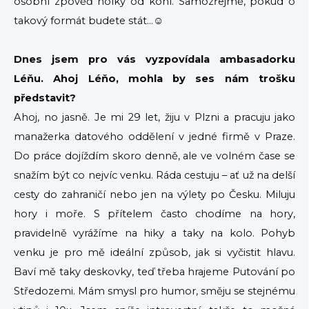
osobní zpověď holky od koní. Samozřejmě, pokud o
takový formát budete stát...☺️
Dnes jsem pro vás vyzpovídala ambasadorku
Léňu.
Ahoj Léňo, mohla by ses nám trošku
představit?
Ahoj, no jasně. Je mi 29 let, žiju v Plzni a pracuju jako
manažerka datového oddělení v jedné firmě v Praze.
Do práce dojíždím skoro denně, ale ve volném čase se
snažím být co nejvíc venku. Ráda cestuju – ať už na delší
cesty do zahraničí nebo jen na výlety po Česku. Miluju
hory i moře. S přítelem často chodíme na hory,
pravidelně vyrážíme na hiky a taky na kolo. Pohyb
venku je pro mě ideální způsob, jak si vyčistit hlavu.
Baví mě taky deskovky, teď třeba hrajeme Putování po
Středozemi. Mám smysl pro humor, směju se stejnému