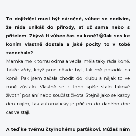
To dojíždění musí být náročné, vůbec se nedivím,
že ráda unikáš do přírody, ať už sama nebo s
přítelem. Zbývá ti vůbec čas na koně?😄Jak ses ke
koním vlastně dostala a jaké pocity to v tobě
zanechalo?
Mamka mě k tomu odmala vedla, měla taky ráda koně.
Takže vždy, když jsme někde byli, tak mě posadila na
koně. Pak jsem začala chodit do klubu a nějak to ve
mně zůstalo. Vlastně se z toho spíše stalo takové
životní poslání nebo součást života. Stejně jako se každý
den najím, tak automaticky je přičten do daného dne
čas ve stáji.
A teď ke tvému čtyřnohému parťákovi. Můžeš nám