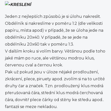
KRESLENÍ
Jeden z nejlepších způsobů je si úlohu nakreslit.
Obdélník si nakreslíme v poměru 1:2 (dle velikosti
papíru, místa apod) v případě, že se úloha jede na
obdélníku 20x40. V případě, že se jede na
obdélníku 20x60 tak v poměru 1:3.
V dalším kroku si volím barvy. Většinou podle toho
jaké mám po ruce, ale většinou modrou klus,
červenou cval a černou krok.
Pak už pokud jsou v úloze nějaké prodloužení,
zkrácení, plece, piruety apod. zvolím si na to určité
druhy čar a značek. Tzn. prodloužený klus modrá
přerušovaná čára, střední klus modrá čerchovaná
čára, dovnitř plece čárky od stěny ke středu apod..
fantazii se meze nekladou.