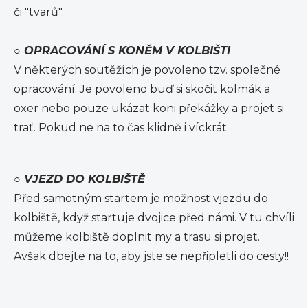
či "tvarů".
○
OPRACOVÁNÍ S KONĚM V KOLBIŠTI
V některých soutěžích je povoleno tzv. společné
opracování. Je povoleno buď si skočit kolmák a
oxer nebo pouze ukázat koni překážky a projet si
trať. Pokud ne na to čas klidně i víckrát.
○
VJEZD DO KOLBIŠTĚ
Před samotným startem je možnost vjezdu do
kolbiště, když startuje dvojice před námi. V tu chvíli
můžeme kolbiště doplnit my a trasu si projet.
Avšak dbejte na to, aby jste se nepřipletli do cesty!!