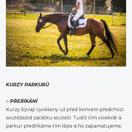
KURZY PARKURŮ
○
PŘEŘÍKÁNÍ
Kurzy bývají vyvěšeny už před koncem předchozí
soutěže/od začátku soutěží. Tudíž čím vícekrát si
parkur předříkáme tím lépe si ho zapamatujeme.