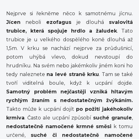
Nejprve si řekněme něco k samotnému jícnu.
Jícen
neboli
ezofagus
je dlouhá
svalovitá
trubice, která spojuje hrdlo a žaludek
. Tato
trubice je u velkého dospělého koně dlouhá až
1,5m. V krku se nachází nejprve za průdušnicí,
potom uhýbá vlevo, dokud nevstoupí do
hrudníku. Na svém nebo jakémkoliv jiném koni ho
tedy naleznete
na levé straně krku
. Tam se také
tvoří viditelná boule, když k ucpání dojde.
Samotný problém nejčastěji vzniká hltavým
rychlým žraním s nedostatečným žvýkáním.
Takto může k ucpání dojít
po požití jakéhokoliv
krmiva
. Často ale ucpání způsobí
suché granule
,
nedostatečně namočené krmné směsi
k tomu
určené,
suché či nedostatečně namočené