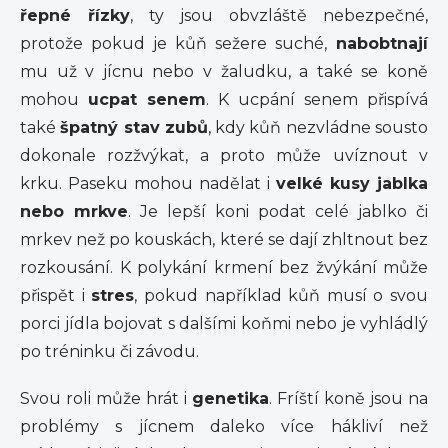
řepné řízky
, ty jsou obvzláště nebezpečné,
protože pokud je kůň sežere suché,
nabobtnají
mu už v jícnu nebo v žaludku, a také se koně
mohou
ucpat senem
. K ucpání senem přispívá
také
špatný stav zubů
, kdy kůň nezvládne sousto
dokonale rozžvýkat, a proto může uvíznout v
krku. Paseku mohou nadělat i
velké kusy jablka
nebo mrkve
. Je lepší koni podat celé jablko či
mrkev než po kouskách, které se dají zhltnout bez
rozkousání. K polykání krmení bez žvýkání může
přispět i
stres
, pokud například kůň musí o svou
porci jídla bojovat s dalšími koňmi nebo je vyhládlý
po tréninku či závodu.
Svou roli může hrát i
genetika
. Fríští koně jsou na
problémy s jícnem daleko více hákliví než