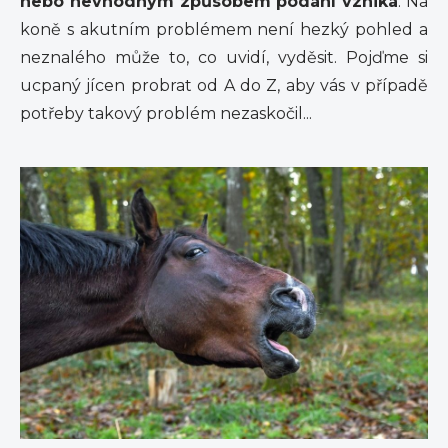
nebo nevhodným způsobem podání vzniká
. Na
koně s akutním problémem není hezký pohled a
neznalého může to, co uvidí, vyděsit. Pojďme si
ucpaný jícen probrat od A do Z, aby vás v případě
potřeby takový problém nezaskočil...