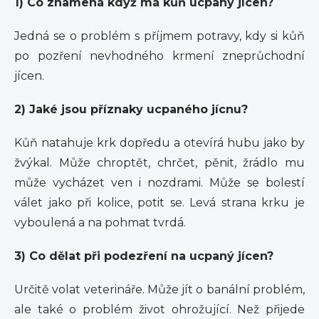
1) Co znamená když má kůň ucpaný jícen?
Jedná se o problém s příjmem potravy, kdy si kůň
po pozření nevhodného krmení zneprůchodní
jícen.
2) Jaké jsou příznaky ucpaného jícnu?
Kůň natahuje krk dopředu a otevírá hubu jako by
žvýkal. Může chroptět, chrčet, pěnit, žrádlo mu
může vycházet ven i nozdrami. Může se bolestí
válet jako při kolice, potit se. Levá strana krku je
vyboulená a na pohmat tvrdá.
3) Co dělat při podezření na ucpaný jícen?
Určitě volat veterináře. Může jít o banální problém,
ale také o problém život ohrožující. Než přijede