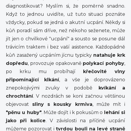
diagnostikovat? Myslím si, že poměrně snadno.
Když to jednou uvidíte, už tuto situaci poznáte
vždycky, pokud se jedná o akutní ucpání. Někdy si
kůň poradí sám dříve, než někoho seženete, může
jít jen o chvilkové "ucpání" a sousto se posune dál
trávicím traktem i bez vaší asistence. Každopádně
kůň zasažený ucpáním jícnu typicky
natahuje krk
dopředu
, provozuje opakovaně
polykací pohyby
,
po krku mu probíhají
křečovité vlny
připomínající klkání
, a vše je doprovázeno
znepokojivými zvuky v podobě
kvíkání a
chrochtání
. V nozdrách se koni začnou většinou
objevovat
sliny s kousky krmiva
, může mít i
"pěnu u huby"
. Může dojít i k pokusům o
lehání si
jako při kolice
. V závislosti na příčině ucpání
můžeme pozorovat i
tvrdou bouli na levé straně