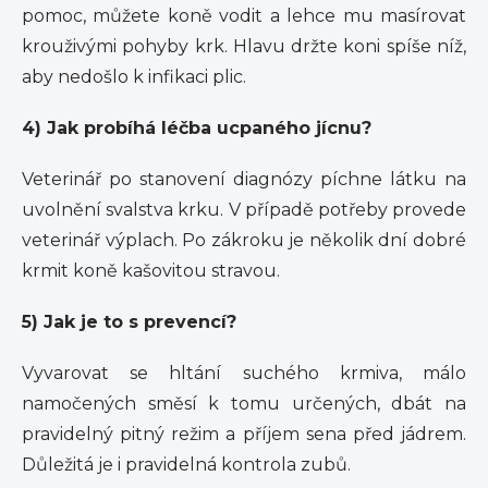
pomoc, můžete koně vodit a lehce mu masírovat
krouživými pohyby krk. Hlavu držte koni spíše níž,
aby nedošlo k infikaci plic.
4) Jak probíhá léčba ucpaného jícnu?
Veterinář po stanovení diagnózy píchne látku na
uvolnění svalstva krku. V případě potřeby provede
veterinář výplach. Po zákroku je několik dní dobré
krmit koně kašovitou stravou.
5) Jak je to s prevencí?
Vyvarovat se hltání suchého krmiva, málo
namočených směsí k tomu určených, dbát na
pravidelný pitný režim a příjem sena před jádrem.
Důležitá je i pravidelná kontrola zubů.