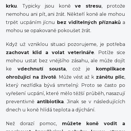
krku
. Typicky jsou koně
ve stresu
, protože
nemohou ani pít, ani žrát. Někteří koně ale mohou
trpět ucpáním jícnu
bez viditelných příznaků
a
mohou se opakovaně pokoušet žrát.
Když už vzniklou situaci pozorujeme, je potřeba
zachovat klid a volat veterináře
. Potíže sice
mohou ustat bez vnějšího zásahu, ale může dojít
ke
vdechnutí sousta
, což je
komplikace
ohrožující na životě
. Může vést až k
zánětu plic
,
který nezřídka bývá smrtelný. Proto se často po
vyřešení ucpání, které mělo těžší průběh, nasazují
preventivně
antibiotika
. Jinak se v následujících
dnech u koně hlídá teplota a dýchání.
Než dorazí pomoc,
můžete koně vodit a