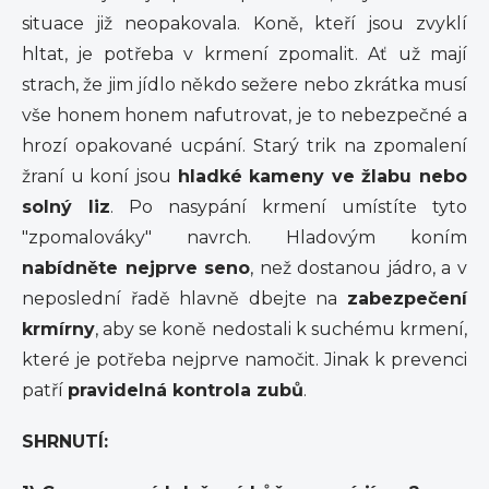
situace již neopakovala. Koně, kteří jsou zvyklí
hltat, je potřeba v krmení zpomalit. Ať už mají
strach, že jim jídlo někdo sežere nebo zkrátka musí
vše honem honem nafutrovat, je to nebezpečné a
hrozí opakované ucpání. Starý trik na zpomalení
žraní u koní jsou
hladké kameny ve žlabu nebo
solný liz
. Po nasypání krmení umístíte tyto
"zpomalováky" navrch. Hladovým koním
nabídněte nejprve seno
, než dostanou jádro, a v
neposlední řadě hlavně dbejte na
zabezpečení
krmírny
, aby se koně nedostali k suchému krmení,
které je potřeba nejprve namočit. Jinak k prevenci
patří
pravidelná kontrola zubů
.
SHRNUTÍ: