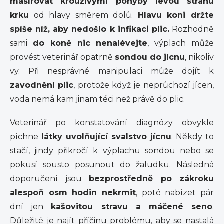
masírovat krouživými pohyby levou stranu
krku
od hlavy směrem dolů.
Hlavu koni držte
spíše níž, aby nedošlo k infikaci plic.
Rozhodně
sami
do koně nic nenalévejte
, výplach může
provést veterinář opatrně
sondou do jícnu
, nikoliv
vy. Při nesprávné manipulaci může dojít k
zavodnění plic
, protože když je neprůchozí jícen,
voda nemá kam jinam téci než právě do plic.
Veterinář po konstatování diagnózy obvykle
píchne
látky uvolňující svalstvo jícnu
. Někdy to
stačí, jindy přikročí k výplachu sondou nebo se
pokusí sousto posunout do žaludku. Následná
doporučení jsou
bezprostředně po zákroku
alespoň osm hodin nekrmit
, poté nabízet pár
dní jen
kašovitou stravu a máčené seno
.
Důležité je najít příčinu problému, aby se nastalá