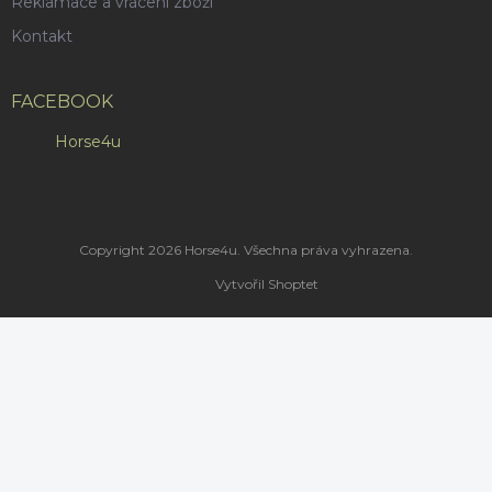
Reklamace a vrácení zboží
Kontakt
FACEBOOK
Horse4u
Copyright 2026
Horse4u
. Všechna práva vyhrazena.
Vytvořil Shoptet