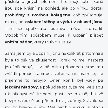
příslušníci jiných plemen. Tito majestátní koně
jsou sice krásní na pohled, ale do vínku dostali
problémy s tvorbou kolagenu
, což způsobuje,
mimo jiné,
oslabení stěny a výduť v oblasti jícnu
.
Tam se spolknutá potrava může hromadit.
Obdobným způsobem může k ucpání přispět
vnitřní nádor
, který trubici zužuje.
Sama jsem byla ucpání jícnu několikrát přítomna a
byla to ošklivá zkušenost. Koník ho měl naštěstí
jen "přicpaný", a v několika případech jsme mu
zvládli pomoct sami bez veterinární asistence, ale
příjemné to nebylo. Onen koník byl vždy
po
ježdění hladový
, a pokud se stalo, že měl ve žlabu
už přichystané krmení, pustil se do něj hltavě
bezprostředně po příchodu z jízdárny. Stávalo se
mu to hlavně v létě. Měl vyschlo v krku a plnou