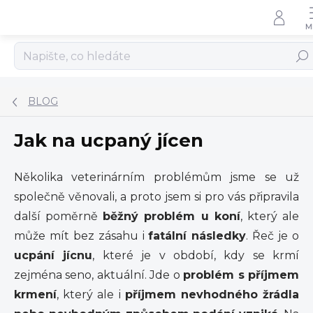
Přejít
na
obsah
Hleda
BLOG
Jak na ucpaný jícen
Několika veterinárním problémům jsme se už
společně věnovali, a proto jsem si pro vás připravila
další poměrně
běžný problém u koní
, který ale
může mít bez zásahu i
fatální následky
. Řeč je o
ucpání jícnu
, které je v období, kdy se krmí
zejména seno, aktuální. Jde o
problém s příjmem
krmení
, který ale i
příjmem nevhodného žrádla