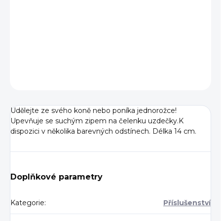
−
+
Přidat do košíku
DETAILNÍ INFORMACE
ZEPTAT SE
Udělejte ze svého koně nebo poníka jednorožce!
Upevňuje se suchým zipem na čelenku uzdečky.K
dispozici v několika barevných odstínech. Délka 14 cm.
Doplňkové parametry
Kategorie
:
Příslušenství