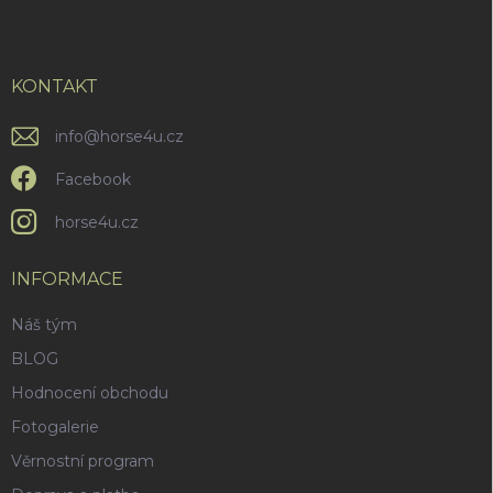
p
a
t
í
KONTAKT
info
@
horse4u.cz
Facebook
horse4u.cz
INFORMACE
Náš tým
BLOG
Hodnocení obchodu
Fotogalerie
Věrnostní program