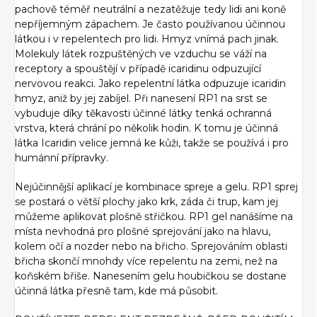
pachově téměř neutrální a nezatěžuje tedy lidi ani koně
nepříjemným zápachem. Je často používanou účinnou
látkou i v repelentech pro lidi. Hmyz vnímá pach jinak.
Molekuly látek rozpuštěných ve vzduchu se váží na
receptory a spouštějí v případě icaridinu odpuzující
nervovou reakci. Jako repelentní látka odpuzuje icaridin
hmyz, aniž by jej zabíjel. Při nanesení RP1 na srst se
vybuduje díky těkavosti účinné látky tenká ochranná
vrstva, která chrání po několik hodin. K tomu je účinná
látka Icaridin velice jemná ke kůži, takže se používá i pro
humánní přípravky.
Nejúčinnější aplikací je kombinace spreje a gelu. RP1 sprej
se postará o větší plochy jako krk, záda či trup, kam jej
můžeme aplikovat plošně střičkou. RP1 gel nanášíme na
místa nevhodná pro plošné sprejování jako na hlavu,
kolem očí a nozder nebo na břicho. Sprejováním oblasti
břicha skončí mnohdy více repelentu na zemi, než na
koňském břiše. Nanesením gelu houbičkou se dostane
účinná látka přesně tam, kde má působit.