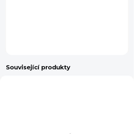
cena:
−
+
Přidat do košíku
DETAILNÍ INFORMACE
ZEPTAT SE
Související produkty
NA OBJEDNÁNÍ 5 - 7 DNÍ
NA OBJEDNÁNÍ 5 - 7 DNÍ