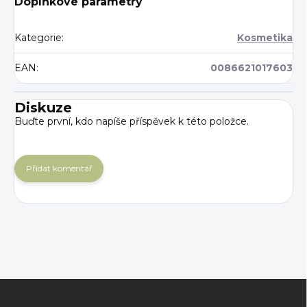
Doplňkové parametry
Kategorie
:
Kosmetika
EAN
:
0086621017603
Diskuze
Buďte první, kdo napíše příspěvek k této položce.
Přidat komentář
Z
á