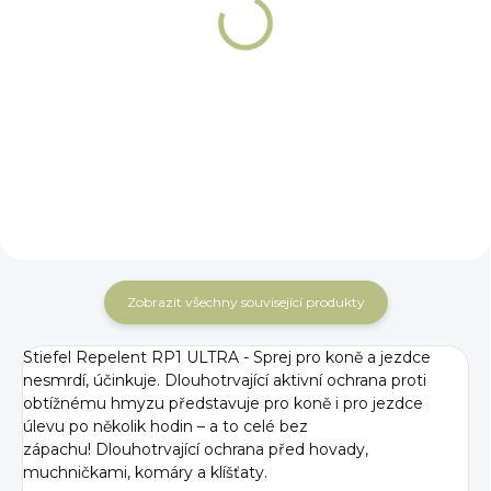
Repelent RP1 - Roll
Deka proti hmyzu
on 80 ml
Premier Equine
270 Kč
Stay-Dry Mesh Air
Fly vínová
Do košíku
4 109 Kč
Detail
Zobrazit všechny související produkty
Stiefel Repelent RP1 ULTRA - Sprej pro koně a jezdce
nesmrdí, účinkuje. Dlouhotrvající aktivní ochrana proti
obtížnému hmyzu představuje pro koně i pro jezdce
úlevu po několik hodin – a to celé bez
zápachu! Dlouhotrvající ochrana před hovady,
muchničkami, komáry a klíšťaty.