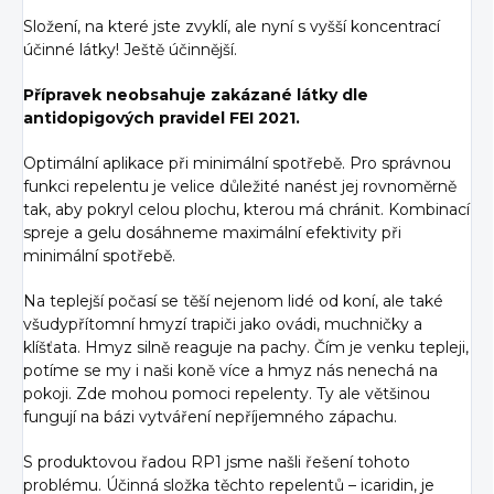
Složení, na které jste zvyklí, ale nyní s vyšší koncentrací
účinné látky! Ještě účinnější.
Přípravek neobsahuje zakázané látky dle
antidopigových pravidel FEI 2021.
Optimální aplikace při minimální spotřebě. Pro správnou
funkci repelentu je velice důležité nanést jej rovnoměrně
tak, aby pokryl celou plochu, kterou má chránit. Kombinací
spreje a gelu dosáhneme maximální efektivity při
minimální spotřebě.
Na teplejší počasí se těší nejenom lidé od koní, ale také
všudypřítomní hmyzí trapiči jako ovádi, muchničky a
klíšťata. Hmyz silně reaguje na pachy. Čím je venku tepleji,
potíme se my i naši koně více a hmyz nás nenechá na
pokoji. Zde mohou pomoci repelenty. Ty ale většinou
fungují na bázi vytváření nepříjemného zápachu.
S produktovou řadou RP1 jsme našli řešení tohoto
problému. Účinná složka těchto repelentů – icaridin, je