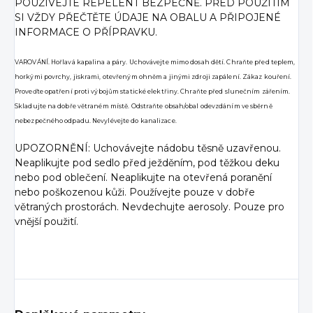
POUŽÍVEJTE REPELENT BEZPEČNĚ. PŘED POUŽITÍM
SI VŽDY PŘEČTĚTE ÚDAJE NA OBALU A PŘIPOJENÉ
INFORMACE O PŘÍPRAVKU.
VAROVÁNÍ. Hořlavá kapalina a páry. Uchovávejte mimo dosah dětí. Chraňte před teplem,
horkými povrchy, jiskrami, otevřeným ohněm a jinými zdroji zapálení. Zákaz kouření.
Proveďte opatření proti výbojům statické elektřiny. Chraňte před slunečním zářením.
Skladujte na dobře větraném místě. Odstraňte obsah/obal odevzdáním ve sběrně
nebezpečného odpadu. Nevylévejte do kanalizace.
UPOZORNĚNÍ: Uchovávejte nádobu těsně uzavřenou.
Neaplikujte pod sedlo před ježděním, pod těžkou deku
nebo pod oblečení. Neaplikujte na otevřená poranění
nebo poškozenou kůži. Používejte pouze v dobře
větraných prostorách. Nevdechujte aerosoly. Pouze pro
vnější použití.