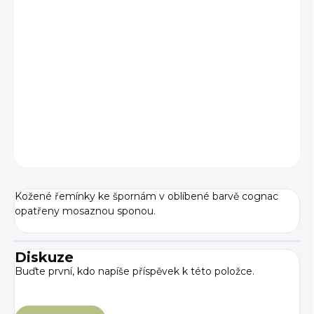
cena:
BARVA
−
+
Přidat do košíku
DETAILNÍ INFORMACE
ZEPTAT SE
Kožené řemínky ke špornám v oblíbené barvě cognac
opatřeny mosaznou sponou.
Diskuze
Buďte první, kdo napíše příspěvek k této položce.