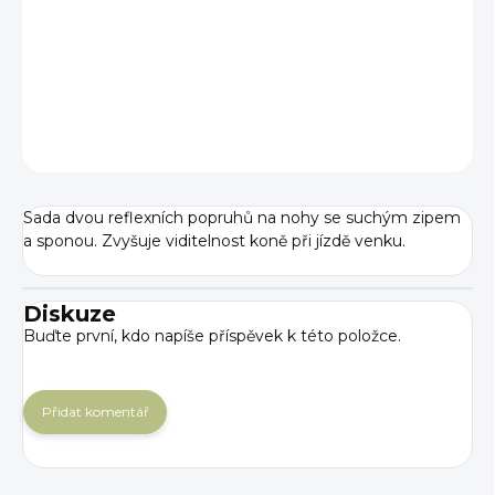
−
+
Přidat do košíku
DETAILNÍ INFORMACE
ZEPTAT SE
Sada dvou reflexních popruhů na nohy se suchým zipem
a sponou. Zvyšuje viditelnost koně při jízdě venku.
Diskuze
Buďte první, kdo napíše příspěvek k této položce.
Přidat komentář