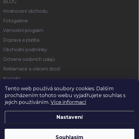
BLOG
Hodnocení obchodu
Fotogalerie
Věrnostní program
Doprava a platba
Obchodní podmínky
Ochrana osobních údajů
Reklamace a vrácení zboží
Kontakt
Tento web používá soubory cookies. Dalším
procházením tohoto webu vyjadřujete souhlas s
FACEBOOK
jejich používáním.
Více informací
Nastavení
Copyright 2026
Horse4u
. Všechna práva vyhrazena.
Souhlasím