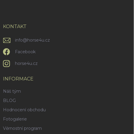
á
p
a
t
í
KONTAKT
info
@
horse4u.cz
Facebook
horse4u.cz
INFORMACE
Náš tým
BLOG
Hodnocení obchodu
Fotogalerie
Věrnostní program