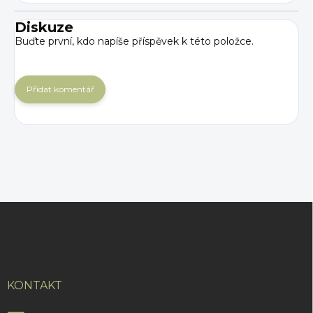
Diskuze
Buďte první, kdo napíše příspěvek k této položce.
Přidat komentář
Z
á
p
a
t
í
KONTAKT