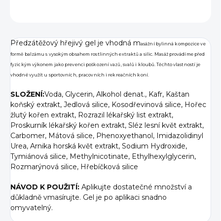
ZEPTAT SE
Předzátěžový hřejivý gel je vhodná m
asážní bylinná kompozice ve
formě balzámu s vysokým obsahem rostlinných extraktů a silic. Masáž provádíme před
fyzickým výkonem jako prevenci poškození vazů, svalů i kloubů. Těchto vlastností je
vhodné využít u sportovních, pracovních i rekreačních koní.
SLOŽENÍ:
Voda, Glycerin, Alkohol denat., Kafr, Kaštan
koňský extrakt, Jedlová silice, Kosodřevinová silice, Hořec
žlutý kořen extrakt, Rozrazil lékařský list extrakt,
Proskurník lékařský kořen extrakt, Sléz lesní květ extrakt,
Carbomer, Mátová silice, Phenoxyethanol, Imidazolidinyl
Urea, Arnika horská květ extrakt, Sodium Hydroxide,
Tymiánová silice, Methylnicotinate, Ethylhexylglycerin,
Rozmarýnová silice, Hřebíčková silice
NÁVOD K POUŽITÍ:
Aplikujte dostatečné množství a
důkladně vmasírujte. Gel je po aplikaci snadno
omyvatelný.