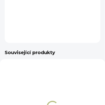
−
+
Přidat do košíku
DETAILNÍ INFORMACE
ZEPTAT SE
Související produkty
NA OBJEDNÁNÍ 5 - 7 DNÍ