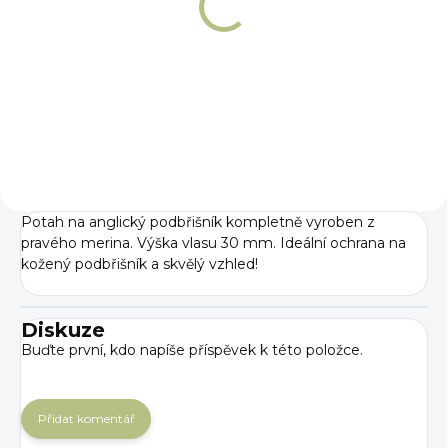
Podbřišník pro
soutěž všestranné
způsobilosti
Winderen
7 868 Kč
Detail
Potah na anglický podbřišník kompletně vyroben z
pravého merina. Výška vlasu 30 mm. Ideální ochrana na
kožený podbřišník a skvělý vzhled!
Diskuze
Buďte první, kdo napíše příspěvek k této položce.
Přidat komentář