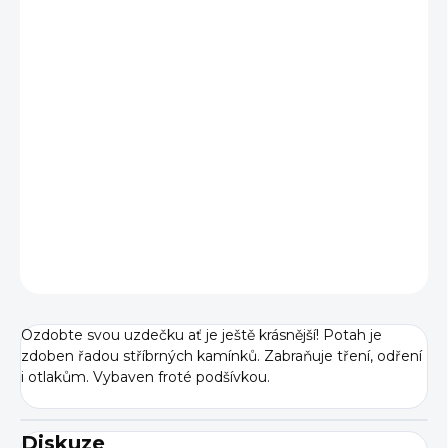
cena:
BARVA
VELIKOST
−
+
Přidat do košíku
DETAILNÍ INFORMACE
ZEPTAT SE
Ozdobte svou uzdečku ať je ještě krásnější! Potah je
zdoben řadou stříbrných kamínků. Zabraňuje tření, odření
i otlakům. Vybaven froté podšívkou.
Diskuze