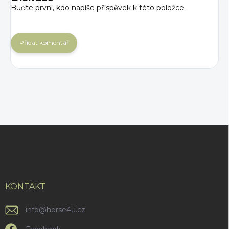
Buďte první, kdo napíše příspěvek k této položce.
Přidat komentář
Z
á
p
a
t
í
KONTAKT
info
@
horse4u.cz