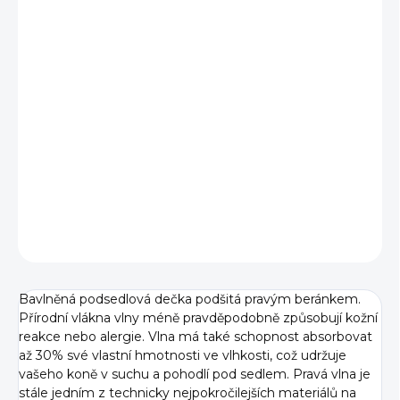
cena:
BARVA
TYP
−
+
Přidat do košíku
DETAILNÍ INFORMACE
ZEPTAT SE
Bavlněná podsedlová dečka podšitá pravým beránkem.
Přírodní vlákna vlny méně pravděpodobně způsobují kožní
reakce nebo alergie. Vlna má také schopnost absorbovat
až 30% své vlastní hmotnosti ve vlhkosti, což udržuje
vašeho koně v suchu a pohodlí pod sedlem. Pravá vlna je
stále jedním z technicky nejpokročilejších materiálů na