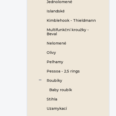
Jednolomené
Islandské
Kimblehook - Thieldmann
Multifunkční kroužky -
Beval
Nelomené
Olivy
Pelhamy
Pessoa - 2,5 rings
Roubíky
Baby roubík
Stihla
Uzamykací