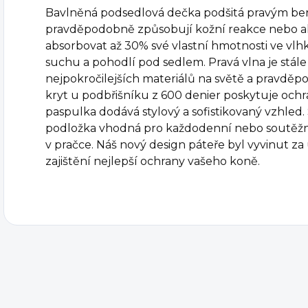
Bavlněná podsedlová dečka podšitá pravým be
pravděpodobně způsobují kožní reakce nebo al
absorbovat až 30% své vlastní hmotnosti ve vlhk
suchu a pohodlí pod sedlem. Pravá vlna je stál
nejpokročilejších materiálů na světě a pravděp
kryt u podbřišníku z 600 denier poskytuje ochra
paspulka dodává stylový a sofistikovaný vzhled.
podložka vhodná pro každodenní nebo soutěžní 
v pračce. Náš nový design páteře byl vyvinut z
zajištění nejlepší ochrany vašeho koně.