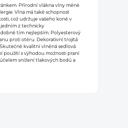
ránkem. Přírodní vlákna vlny méně
ergie. Vlna má také schopnost
osti, což udržuje vašeho koně v
e jedním z technicky
odobně tím nejlepším. Polyesterový
nu proti otěru. Dekorativní trojitá
 Skutečně kvalitní vlněná sedlová
použití s ​​výhodou možnosti praní
a účelem snížení tlakových bodů a