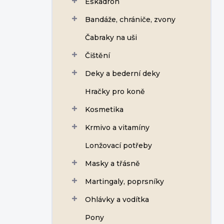
Eskadron
í
p
Bandáže, chrániče, zvony
a
n
Čabraky na uši
e
Čištění
l
Deky a bederní deky
Hračky pro koně
Kosmetika
Krmivo a vitamíny
Lonžovací potřeby
Masky a třásně
Martingaly, poprsníky
Ohlávky a vodítka
Pony