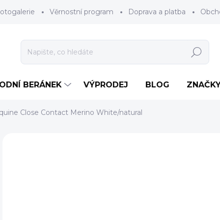
otogalerie
Věrnostní program
Doprava a platba
Obch
Hledat
RODNÍ BERÁNEK
VÝPRODEJ
BLOG
ZNAČK
quine Close Contact Merino White/natural
Neohodnoceno
Podrobnosti hodnocení
ZNAČKA
2
Měr
NA 
cena
BAR