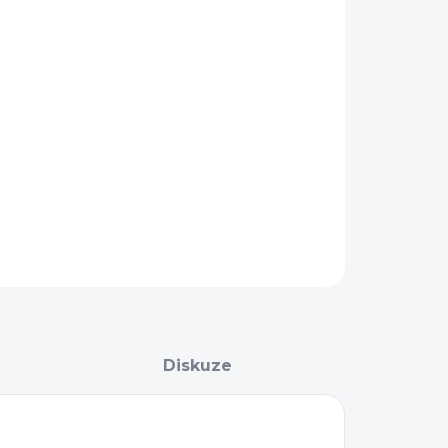
−
+
Přidat do košíku
AILNÍ INFORMACE
ZEPTAT SE
Diskuze