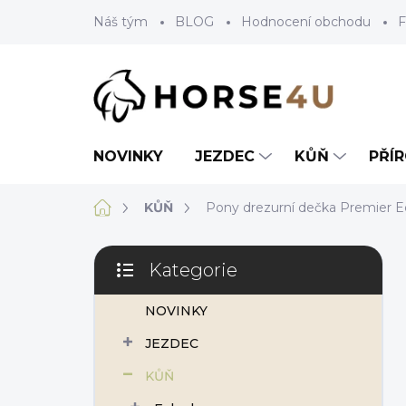
Přejít
Náš tým
BLOG
Hodnocení obchodu
F
na
obsah
NOVINKY
JEZDEC
KŮŇ
PŘÍ
Domů
KŮŇ
Pony drezurní dečka Premier E
P
Kategorie
o
Přeskočit
s
kategorie
NOVINKY
t
r
JEZDEC
a
n
KŮŇ
n