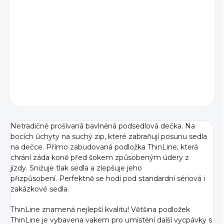
BARVA
−
+
Přidat do košíku
DETAILNÍ INFORMACE
ZEPTAT SE
Netradičně prošívaná bavlněná podsedlová dečka. Na
bocích úchyty na suchý zip, které zabraňují posunu sedla
na dečce. Přímo zabudovaná podložka ThinLine, která
chrání záda koně před šokem způsobeným údery z
jízdy. Snižuje tlak sedla a zlepšuje jeho
přizpůsobení. Perfektně se hodí pod standardní sériová i
zakázkové sedla.
ThinLine znamená nejlepší kvalitu! Většina podložek
ThinLine je vybavena vakem pro umístění další vycpávky s