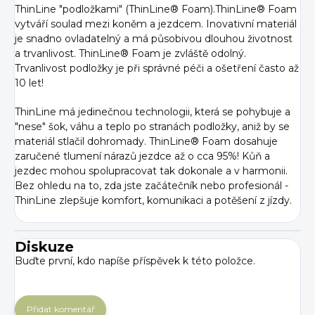
ThinLine "podložkami" (ThinLine® Foam).ThinLine® Foam
vytváří soulad mezi koněm a jezdcem. Inovativní materiál
je snadno ovladatelný a má působivou dlouhou životnost
a trvanlivost. ThinLine® Foam je zvláště odolný.
Trvanlivost podložky je při správné péči a ošetření často až
10 let!
ThinLine má jedinečnou technologii, která se pohybuje a
"nese" šok, váhu a teplo po stranách podložky, aniž by se
materiál stlačil dohromady. ThinLine® Foam dosahuje
zaručené tlumení nárazů jezdce až o cca 95%! Kůň a
jezdec mohou spolupracovat tak dokonale a v harmonii.
Bez ohledu na to, zda jste začátečník nebo profesionál -
ThinLine zlepšuje komfort, komunikaci a potěšení z jízdy.
Diskuze
Buďte první, kdo napíše příspěvek k této položce.
Přidat komentář