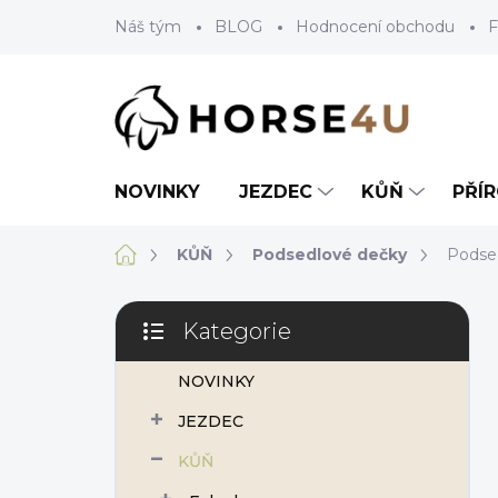
Přejít
Náš tým
BLOG
Hodnocení obchodu
F
na
obsah
NOVINKY
JEZDEC
KŮŇ
PŘÍ
Domů
KŮŇ
Podsedlové dečky
Podse
P
Kategorie
o
Přeskočit
s
kategorie
NOVINKY
t
r
JEZDEC
a
n
KŮŇ
n