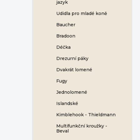
jazyk
Udidla pro mladé koně
Baucher
Bradoon
Déčka
Drezurní páky
Dvakrát lomené
Fugy
Jednolomené
Islandské
Kimblehook - Thieldmann
Multifunkční kroužky -
Beval