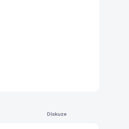
IKOST
−
+
Přidat do košíku
AILNÍ INFORMACE
ZEPTAT SE
Diskuze