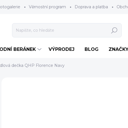
otogalerie
Věrnostní program
Doprava a platba
Obch
Hledat
RODNÍ BERÁNEK
VÝPRODEJ
BLOG
ZNAČK
dlová dečka QHP Florence Navy
Neohodnoceno
Podrobnosti hodnocení
ZNAČKA
AKCE
1 
Měr
ZV
cena
BAR