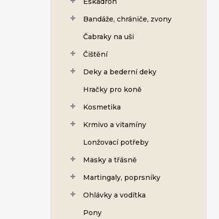
Eskadron
í
p
Bandáže, chrániče, zvony
a
n
Čabraky na uši
e
Čištění
l
Deky a bederní deky
Hračky pro koně
Kosmetika
Krmivo a vitamíny
Lonžovací potřeby
Masky a třásně
Martingaly, poprsníky
Ohlávky a vodítka
Pony