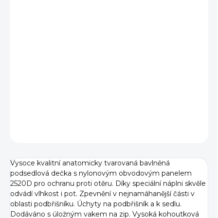
cena:
BARVA
TYP
−
+
Přidat do košíku
DETAILNÍ INFORMACE
ZEPTAT SE
Vysoce kvalitní anatomicky tvarovaná bavlněná
podsedlová dečka s nylonovým obvodovým panelem
2520D pro ochranu proti otěru. Díky speciální náplni skvěle
odvádí vlhkost i pot. Zpevnění v nejnamáhanější části v
oblasti podbřišníku. Úchyty na podbřišník a k sedlu.
Dodáváno s úložným vakem na zip. Vysoká kohoutková