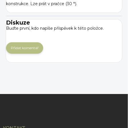
konstrukce. Lze prát v pračce (30 °).
Diskuze
Buďte první, kdo napíše příspěvek k této položce.
Přidat komentář
Z
á
p
a
t