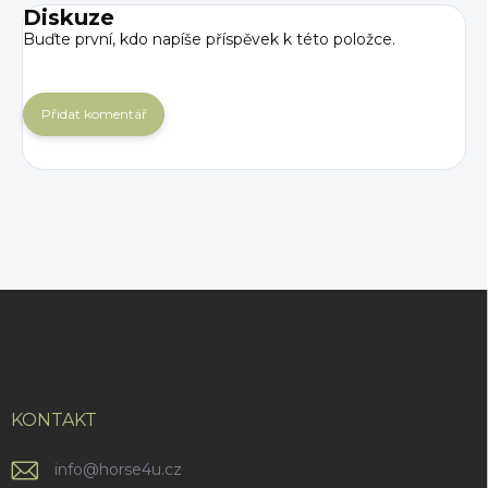
Diskuze
Buďte první, kdo napíše příspěvek k této položce.
Přidat komentář
Z
á
p
a
t
í
KONTAKT
info
@
horse4u.cz