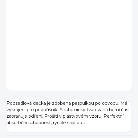
cena:
BARVA
TYP
−
+
Přidat do košíku
DETAILNÍ INFORMACE
ZEPTAT SE
Podsedlová dečka je zdobená paspulkou po obvodu. Má
vykrojení pro podbřišník. Anatomicky tvarovaná horní část
zabraňuje odření. Prošití v plástvovém vzoru. Perfektní
absorbční schopnost, rychle saje pot.