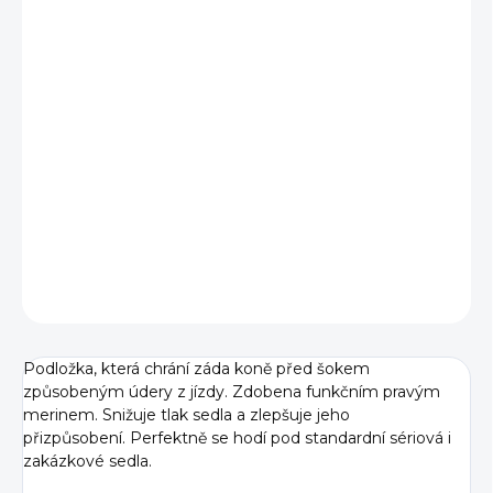
cena:
BARVA
VELIKOST
−
+
Přidat do košíku
DETAILNÍ INFORMACE
ZEPTAT SE
Podložka, která chrání záda koně před šokem
způsobeným údery z jízdy. Zdobena funkčním pravým
merinem. Snižuje tlak sedla a zlepšuje jeho
přizpůsobení. Perfektně se hodí pod standardní sériová i
zakázkové sedla.