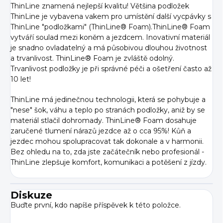
ThinLine znamená nejlepší kvalitu! Většina podložek
ThinLine je vybavena vakem pro umístění další vycpávky s
ThinLine "podložkami" (ThinLine® Foam).ThinLine® Foam
vytváří soulad mezi koněm a jezdcem. Inovativní materiál
je snadno ovladatelný a má působivou dlouhou životnost
a trvanlivost. ThinLine® Foam je zvláště odolný.
Trvanlivost podložky je při správné péči a ošetření často až
10 let!
ThinLine má jedinečnou technologii, která se pohybuje a
"nese" šok, váhu a teplo po stranách podložky, aniž by se
materiál stlačil dohromady. ThinLine® Foam dosahuje
zaručené tlumení nárazů jezdce až o cca 95%! Kůň a
jezdec mohou spolupracovat tak dokonale a v harmonii.
Bez ohledu na to, zda jste začátečník nebo profesionál -
ThinLine zlepšuje komfort, komunikaci a potěšení z jízdy.
Diskuze
Buďte první, kdo napíše příspěvek k této položce.