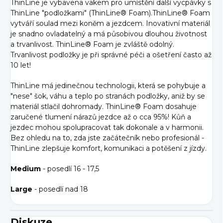
ThinLine je vybavena vakem pro umístění další vycpávky s
ThinLine "podložkami" (ThinLine® Foam).ThinLine® Foam
vytváří soulad mezi koněm a jezdcem. Inovativní materiál
je snadno ovladatelný a má působivou dlouhou životnost
a trvanlivost. ThinLine® Foam je zvláště odolný.
Trvanlivost podložky je při správné péči a ošetření často až
10 let!
ThinLine má jedinečnou technologii, která se pohybuje a
"nese" šok, váhu a teplo po stranách podložky, aniž by se
materiál stlačil dohromady. ThinLine® Foam dosahuje
zaručené tlumení nárazů jezdce až o cca 95%! Kůň a
jezdec mohou spolupracovat tak dokonale a v harmonii.
Bez ohledu na to, zda jste začátečník nebo profesionál -
ThinLine zlepšuje komfort, komunikaci a potěšení z jízdy.
Medium
- posedlí 16 - 17,5
Large
- posedlí nad 18
Diskuze