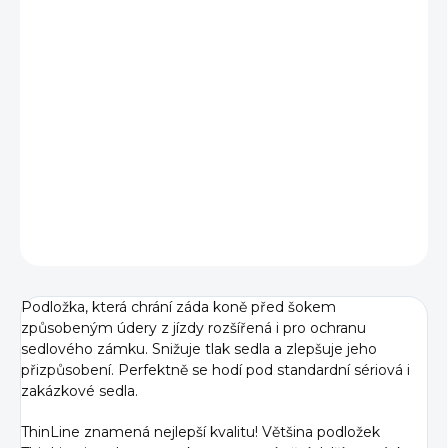
BARVA
VELIKOST
−
+
Přidat do košíku
DETAILNÍ INFORMACE
ZEPTAT SE
Podložka, která chrání záda koně před šokem
způsobeným údery z jízdy rozšířená i pro ochranu
sedlového zámku. Snižuje tlak sedla a zlepšuje jeho
přizpůsobení. Perfektně se hodí pod standardní sériová i
zakázkové sedla.
ThinLine znamená nejlepší kvalitu! Většina podložek