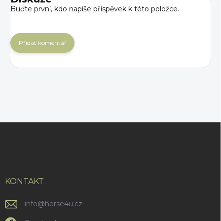
Buďte první, kdo napíše příspěvek k této položce.
Přidat komentář
Z
á
p
a
t
í
KONTAKT
info
@
horse4u.cz