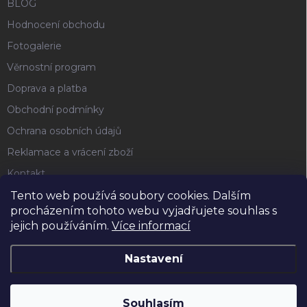
BLOG
Hodnocení obchodu
Fotogalerie
Věrnostní program
Doprava a platba
Obchodní podmínky
Ochrana osobních údajů
Reklamace a vrácení zboží
Kontakt
Tento web používá soubory cookies. Dalším
procházením tohoto webu vyjadřujete souhlas s
FACEBOOK
jejich používáním.
Více informací
Nastavení
Copyright 2026
Horse4u
. Všechna práva vyhrazena.
Souhlasím