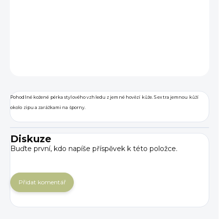
−
+
Přidat do košíku
DETAILNÍ INFORMACE
ZEPTAT SE
Pohodlné kožené pérka stylového vzhledu z jemné hovězí kůže. S extra jemnou kůží
okolo zipu a zarážkami na šporny.
Diskuze
Buďte první, kdo napíše příspěvek k této položce.
Přidat komentář