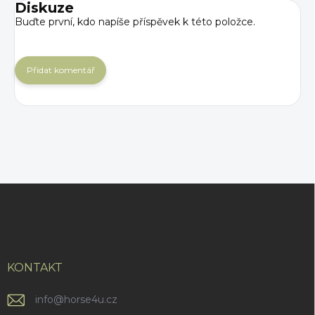
Diskuze
Buďte první, kdo napíše příspěvek k této položce.
Přidat komentář
Z
á
p
a
t
í
KONTAKT
info
@
horse4u.cz