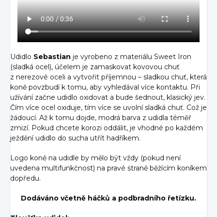
Udidlo
Sebastian
je vyrobeno z materiálu Sweet Iron
(sladká ocel), účelem je zamaskovat kovovou chuť
z nerezové oceli a vytvořit příjemnou – sladkou chuť, která
koně povzbudí k tomu, aby vyhledával více kontaktu. Při
užívání začne udidlo oxidovat a bude šednout, klasický jev.
Čím více ocel oxiduje, tím více se uvolní sladká chuť. Což je
žádoucí. Až k tomu dojde, modrá barva z udidla téměř
zmizí. Pokud chcete korozi oddálit, je vhodné po každém
ježdění udidlo do sucha utřít hadříkem.
Logo koně na udidle by mělo být vždy (pokud není
uvedena multifunkčnost) na pravé straně běžícím koníkem
dopředu.
Dodáváno včetně háčků a podbradního řetízku.