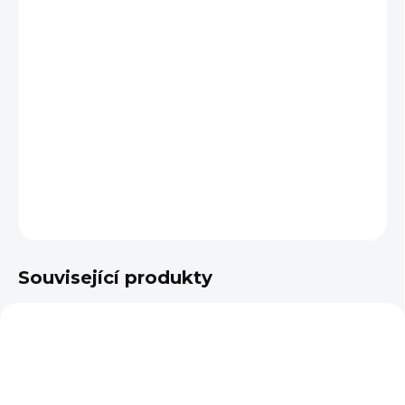
UDIDLA
DÉLKA UDIDLA
−
+
Přidat do košíku
DETAILNÍ INFORMACE
ZEPTAT SE
Související produkty