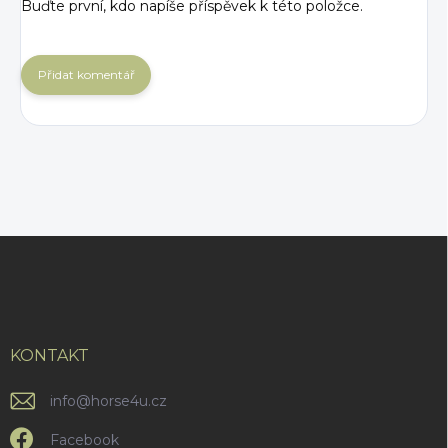
Buďte první, kdo napíše příspěvek k této položce.
Přidat komentář
Z
á
p
a
t
í
KONTAKT
info
@
horse4u.cz
Facebook