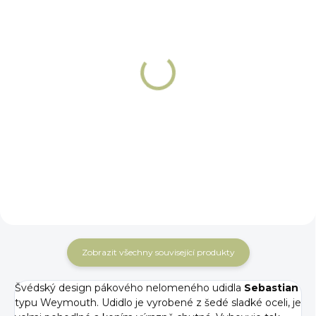
NA OBJEDNÁNÍ 5 - 7 DNÍ
NA OBJEDNÁNÍ 5 - 7 DNÍ
Gel proti uskřinutí
Páska na udidlo
koutků od udidla
proti odření koutků
Fager
Fager
399 Kč
1 189 Kč
Detail
Do košíku
Zobrazit všechny související produkty
Švédský design pákového nelomeného udidla
Sebastian
typu Weymouth. Udidlo je vyrobené z šedé sladké oceli, je