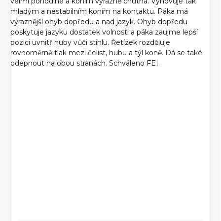
velmi pohodlné a koním výrazně chutná. Vyhovuje tak
mladým a nestabilním koním na kontaktu. Páka má
výraznější ohyb dopředu a nad jazyk. Ohyb dopředu
poskytuje jazyku dostatek volnosti a páka zaujme lepší
pozici uvnitř huby vůči stihlu. Řetízek rozděluje
rovnoměrně tlak mezi čelist, hubu a týl koně. Dá se také
odepnout na obou stranách. Schváleno FEI.