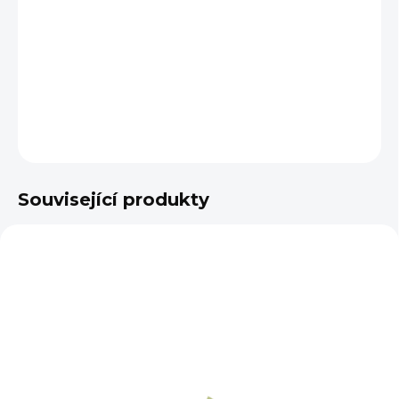
−
+
Přidat do košíku
DETAILNÍ INFORMACE
ZEPTAT SE
Související produkty
NA OBJEDNÁNÍ 5 - 7 DNÍ
SKLADEM