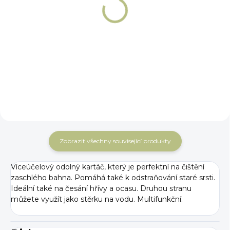
Taška na čištění
Taška na čištění
Premier Equine
Premier Equine
Team Tall
Team
1 464 Kč
859 Kč
Do košíku
Do košíku
Zobrazit všechny související produkty
Víceúčelový odolný kartáč, který je perfektní na čištění
zaschlého bahna. Pomáhá také k odstraňování staré srsti.
Ideální také na česání hřívy a ocasu. Druhou stranu
můžete využít jako stěrku na vodu. Multifunkční.