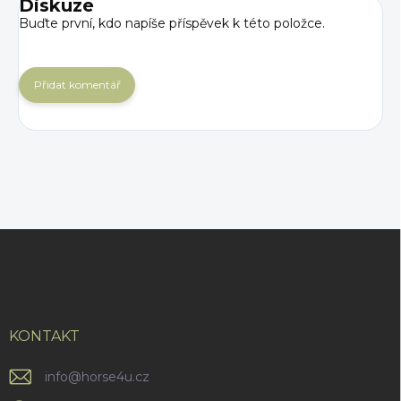
Diskuze
Buďte první, kdo napíše příspěvek k této položce.
Přidat komentář
Z
á
p
a
t
í
KONTAKT
info
@
horse4u.cz