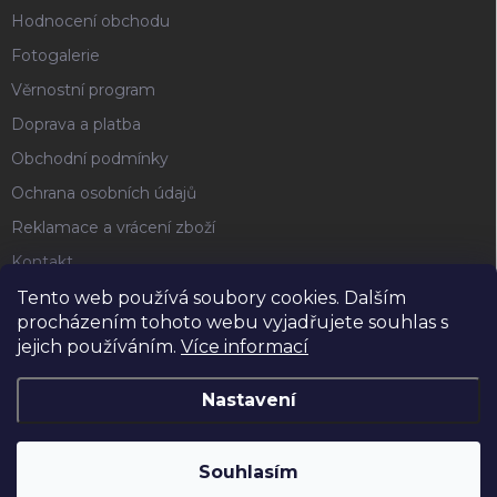
Hodnocení obchodu
Fotogalerie
Věrnostní program
Doprava a platba
Obchodní podmínky
Ochrana osobních údajů
Reklamace a vrácení zboží
Kontakt
Tento web používá soubory cookies. Dalším
procházením tohoto webu vyjadřujete souhlas s
FACEBOOK
jejich používáním.
Více informací
Nastavení
Copyright 2026
Horse4u
. Všechna práva vyhrazena.
Souhlasím
Vytvořil Shoptet