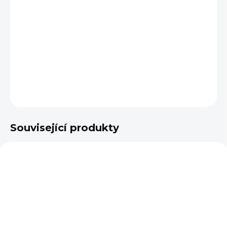
VELIKOST
−
+
Přidat do košíku
DETAILNÍ INFORMACE
ZEPTAT SE
Související produkty