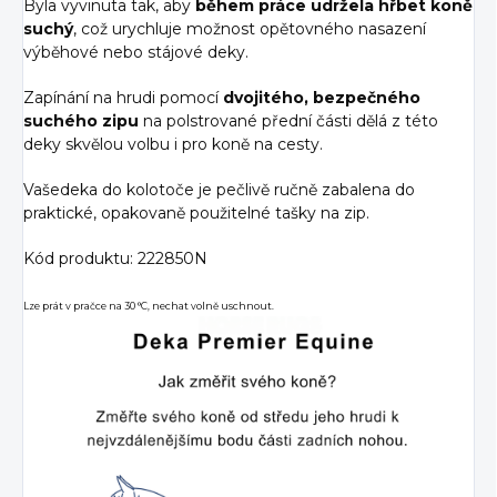
Byla vyvinuta tak, aby
během práce udržela hřbet koně
suchý
, což urychluje možnost opětovného nasazení
výběhové nebo stájové deky.
Zapínání na hrudi pomocí
dvojitého, bezpečného
suchého zipu
na polstrované přední části dělá z této
deky skvělou volbu i pro koně na cesty.
Vaše
deka do kolotoče je pečlivě ručně zabalena do
praktické, opakovaně použitelné tašky na zip.
Kód produktu: 222850N
Lze prát v pračce na 30 °C, nechat volně uschnout.