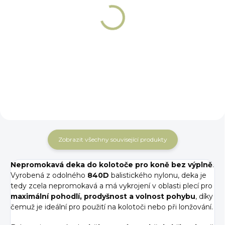
NA OBJEDNÁNÍ 5 - 7 DNÍ
NA OBJEDNÁNÍ 5 - 7 DNÍ
Nepromokavá
Nepromokavá
bederní deka
bederní deka
Premier Equine
Premier Equine Navy
Stratus Blue
2 579 Kč
2 690 Kč
Detail
Detail
Zobrazit všechny související produkty
Nepromokavá deka do kolotoče pro koně bez výplně
.
Vyrobená z odolného
840D
balistického nylonu, deka je
tedy zcela nepromokavá a má vykrojení v oblasti plecí pro
maximální pohodlí, prodyšnost a volnost pohybu
, díky
čemuž je ideální pro použití na kolotoči nebo při lonžování.