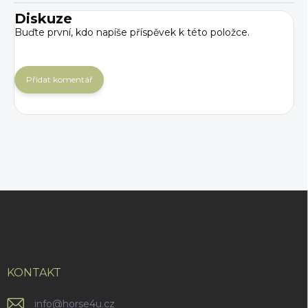
Diskuze
Buďte první, kdo napíše příspěvek k této položce.
Přidat komentář
Z
á
p
a
t
í
KONTAKT
info
@
horse4u.cz