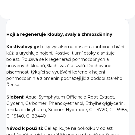
Hojí a regeneruje klouby, svaly a zhmožděniny
Kostivalový gel
díky vysokému obsahu alantoinu chrání
kůži a urychluje hojení. Kostival tlumí otoky a snižuje
bolest. Používá se k regeneraci pohmožděných a
unavených kloubů, šlach, vazů a svalů. Dochované
písemnosti týkající se využívání kořene k hojení
pohmožděnin a zlomenin pocházejí již z období starého
Řecka.
Složení:
Aqua, Symphytum Officinale Root Extract,
Glycerin, Carbomer, Phenoxyethanol, Ethylhexylglycerin,
Imidazolidinyl Urea, Sodium Hydroxide, CI 14720, CI 15985,
CI 19140, CI 28440
Návod k použití:
Gel aplikujte na pokožku v oblasti
postiženého místa po zátěži nebo v případě potřeby a