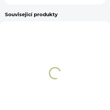
Související produkty
DOPORUČUJEME
NA OBJEDNÁNÍ 5 - 7 DNÍ
Kaštanový gel 500
ml
248 Kč
Do košíku