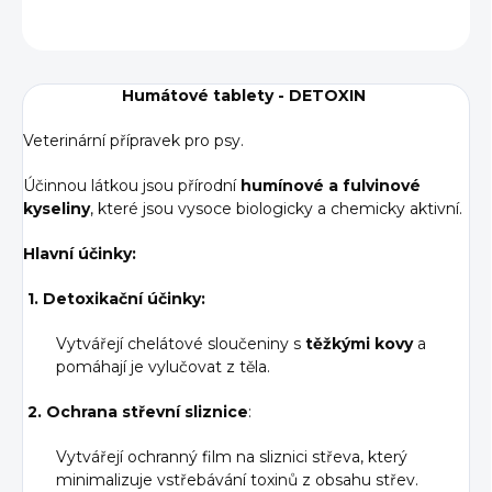
ZEPTAT SE
Humátové tablety - DETOXIN
Veterinární přípravek pro psy.
Účinnou látkou jsou přírodní
humínové a fulvinové
kyseliny
, které jsou vysoce biologicky a chemicky aktivní.
Hlavní účinky:
1. Detoxikační účinky:
Vytvářejí chelátové sloučeniny s
těžkými kovy
a
pomáhají je vylučovat z těla.
2. Ochrana střevní sliznice
:
Vytvářejí ochranný film na
sliznici střeva
, který
minimalizuje vstřebávání toxinů z obsahu střev.