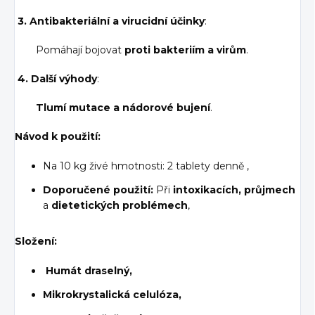
3. Antibakteriální a virucidní účinky
:
Pomáhají
bojovat
proti bakteriím a virům
.
4. Další výhody
:
Tlumí mutace a nádorové bujení
.
Návod k použití:
Na 10 kg živé hmotnosti:
2 tablety denně
,
Doporučené použití:
Při
intoxikacích, průjmech
a
dietetických problémech
,
Složení:
Humát draselný,
Mikrokrystalická celulóza,