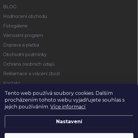
BLOG
Hodnocení obchodu
Fotogalerie
Věrnostní program
Doprava a platba
Obchodní podmínky
Ochrana osobních údajů
Reklamace a vrácení zboží
Kontakt
Tento web používá soubory cookies. Dalším
procházením tohoto webu vyjadřujete souhlas s
FACEBOOK
jejich používáním.
Více informací
Nastavení