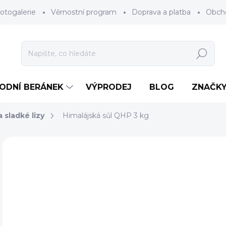
otogalerie
Věrnostní program
Doprava a platba
Obch
Hledat
RODNÍ BERÁNEK
VÝPRODEJ
BLOG
ZNAČK
 sladké lizy
Himalájská sůl QHP 3 kg
Neohodnoceno
Podrobnosti hodnocení
ZNAČKA
2
Měr
NA 
cena