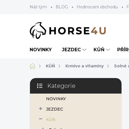
Přejít
Náš tým
BLOG
Hodnocení obchodu
F
na
obsah
NOVINKY
JEZDEC
KŮŇ
PŘÍ
Domů
KŮŇ
Krmivo a vitamíny
Solné a
P
Kategorie
o
Přeskočit
s
kategorie
NOVINKY
t
r
JEZDEC
a
n
KŮŇ
n