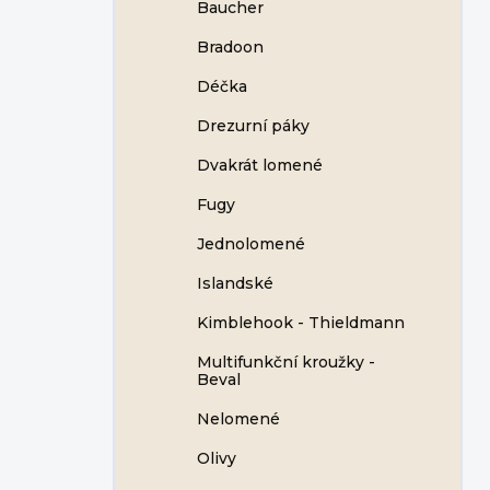
Baucher
Bradoon
Déčka
Drezurní páky
Dvakrát lomené
Fugy
Jednolomené
Islandské
Kimblehook - Thieldmann
Multifunkční kroužky -
Beval
Nelomené
Olivy