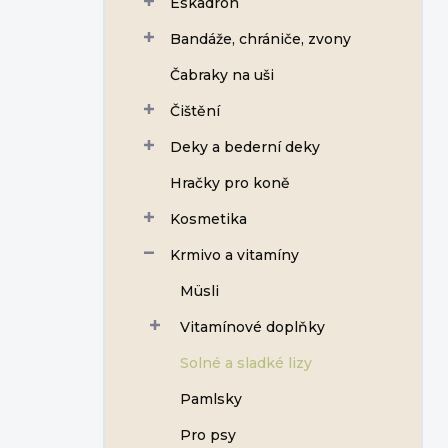
Eskadron
í
p
Bandáže, chrániče, zvony
a
n
Čabraky na uši
e
Čištění
l
Deky a bederní deky
Hračky pro koně
Kosmetika
Krmivo a vitamíny
Müsli
Vitamínové doplňky
Solné a sladké lizy
Pamlsky
Pro psy